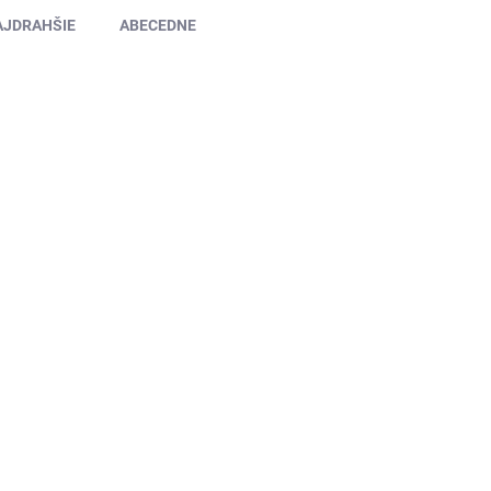
AJDRAHŠIE
ABECEDNE
SKLADOM
(>5 KS)
Lux Parfém 226 – Inšpirovaný