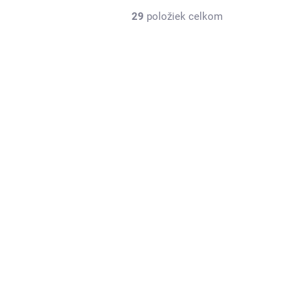
29
položiek celkom
SKLADOM
(>5 KS)
Lux Parfém 202 – Inšpirovaný