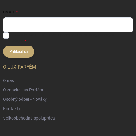
EMAIL
Vložením e-mailu súhlasíte s
podmienkami ochrany osobných
údajov
Prihlásiť sa
O LUX PARFÉM
O nás
O značke Lux Parfém
Osobný odber - Nováky
Kontakty
Veľkoobchodná spolupráca