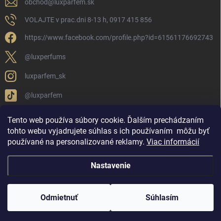
obchod
@
luxparfem.sk
VOLAJTE v prac.dni 8-13 h, 0917 415 856
https://www.facebook.com/profile.php?id=61561176692743
@luxperfums
luxparfem_sk
@luxparfem
Tento web používa súbory cookie. Ďalším prechádzaním
tohto webu vyjadrujete súhlas s ich používaním
môžu byť
LUX PARFÉM NOVÁKY
Lux Parfém Skupina na FB
používané na personalizované reklamy
.
Viac informácií
Lux Parfum - Česká Republika
Lux Parfumok - Hungary
Nastavenie
Copyright 2026
LUX PARFÉM
. Všetky práva vyhradené.
Upraviť nastavenie
cookies
Odmietnuť
Súhlasím
Vytvoril Shoptet