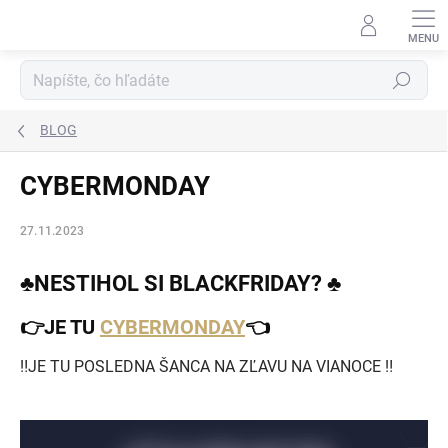
Prejsť
na
obsah
Hľadať
BLOG
CYBERMONDAY
27.11.2023
♣NESTIHOL SI BLACKFRIDAY? ♣
👉JE TU
CYBERMONDAY
👈
‼️JE TU POSLEDNA ŠANCA NA ZĽAVU NA VIANOCE ‼️