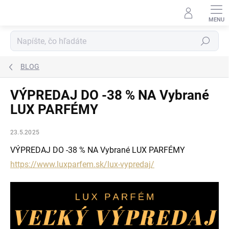
Prejsť
na
obsah
Hľadať
BLOG
VÝPREDAJ DO -38 % NA Vybrané
LUX PARFÉMY
23.5.2025
VÝPREDAJ DO -38 % NA Vybrané LUX PARFÉMY
https://www.luxparfem.sk/lux-vypredaj/