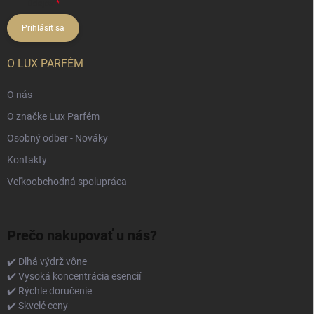
údajov
Prihlásiť sa
O LUX PARFÉM
O nás
O značke Lux Parfém
Osobný odber - Nováky
Kontakty
Veľkoobchodná spolupráca
Prečo nakupovať u nás?
✔️ Dlhá výdrž vône
✔️ Vysoká koncentrácia esencií
✔️ Rýchle doručenie
✔️ Skvelé ceny