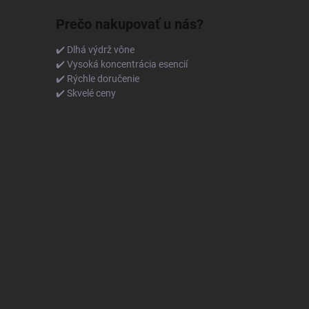
Prečo nakupovať u nás?
✔️ Dlhá výdrž vône
✔️ Vysoká koncentrácia esencií
✔️ Rýchle doručenie
✔️ Skvelé ceny