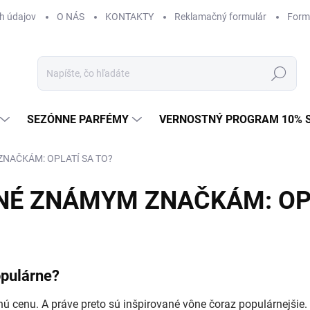
h údajov
O NÁS
KONTAKTY
Reklamačný formulár
Form
Hľadať
SEZÓNNE PARFÉMY
VERNOSTNÝ PROGRAM 10% 
NAČKÁM: OPLATÍ SA TO?
NÉ ZNÁMYM ZNAČKÁM: OPL
opulárne?
nú cenu. A práve preto sú inšpirované vône čoraz populárnejšie.