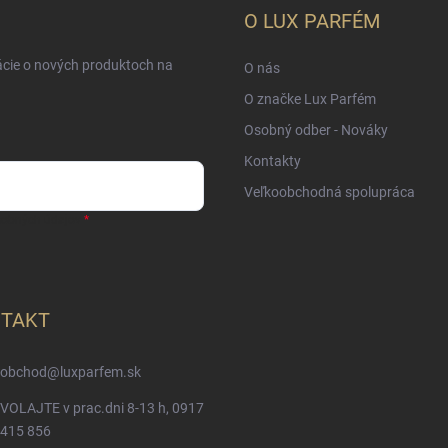
O LUX PARFÉM
ácie o nových produktoch na
O nás
O značke Lux Parfém
Osobný odber - Nováky
Kontakty
Veľkoobchodná spolupráca
sobných údajov
TAKT
obchod
@
luxparfem.sk
VOLAJTE v prac.dni 8-13 h, 0917
415 856