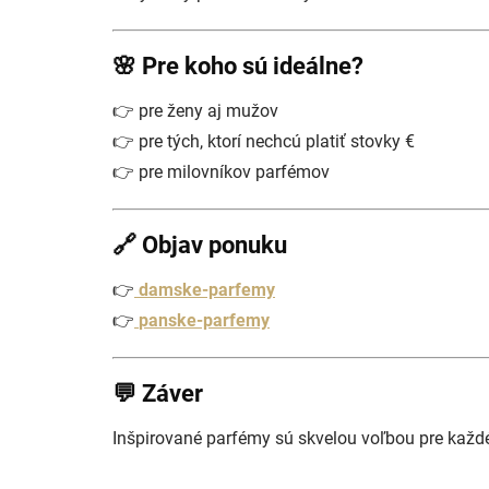
🌸 Pre koho sú ideálne?
👉 pre ženy aj mužov
👉 pre tých, ktorí nechcú platiť stovky €
👉 pre milovníkov parfémov
🔗 Objav ponuku
👉
damske-parfemy
👉
panske-parfemy
💬 Záver
Inšpirované parfémy sú skvelou voľbou pre každ