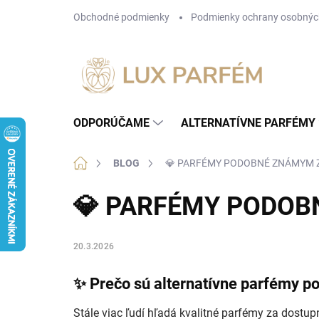
Prejsť
Obchodné podmienky
Podmienky ochrany osobnýc
na
obsah
ODPORÚČAME
ALTERNATÍVNE PARFÉMY
Domov
BLOG
💎 PARFÉMY PODOBNÉ ZNÁMYM Z
💎 PARFÉMY PODOB
20.3.2026
✨ Prečo sú alternatívne parfémy p
Stále viac ľudí hľadá kvalitné parfémy za dostup