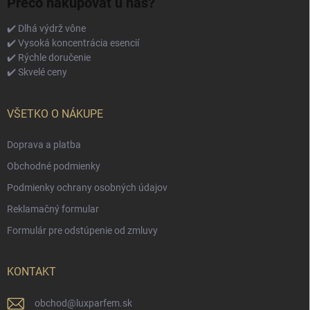
Prečo nakupovať u nás?
✔️ Dlhá výdrž vône
✔️ Vysoká koncentrácia esencií
✔️ Rýchle doručenie
✔️ Skvelé ceny
VŠETKO O NÁKUPE
Doprava a platba
Obchodné podmienky
Podmienky ochrany osobných údajov
Reklamačný formular
Formulár pre odstúpenie od zmluvy
KONTAKT
obchod
@
luxparfem.sk