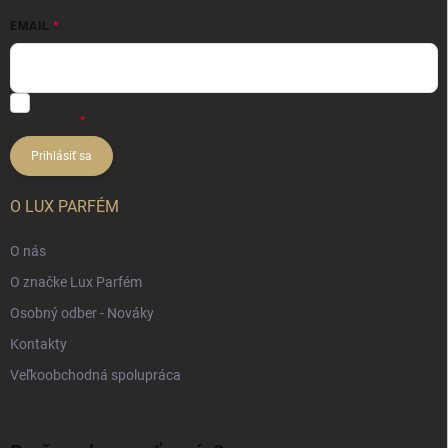
EMAIL
Vložením e-mailu súhlasíte s
podmienkami ochrany osobných
údajov
Prihlásiť sa
O LUX PARFÉM
O nás
O značke Lux Parfém
Osobný odber - Nováky
Kontakty
Veľkoobchodná spolupráca