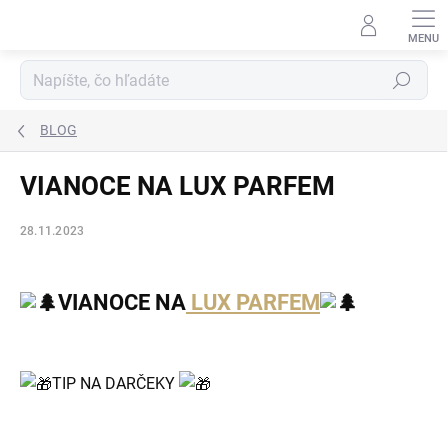
Prejsť
na
obsah
Hľadať
BLOG
VIANOCE NA LUX PARFEM
28.11.2023
VIANOCE NA
LUX PARFEM
TIP NA DARČEKY