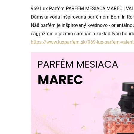
969 Lux Parfém PARFEM MESIACA MAREC | VA
Dámska vôňa inšpirovaná parfémom Born In Ro
Náš parfém je inšpirovaný kvetinovo - orientálno
čaj, jazmín a jazmín sambac a základ tvorí bour
https://www.luxparfem.sk/969-lux-parfem-valent