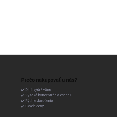
Prečo nakupovať u nás?
✔️ Dlhá výdrž vône
✔️ Vysoká koncentrácia esencií
✔️ Rýchle doručenie
✔️ Skvelé ceny