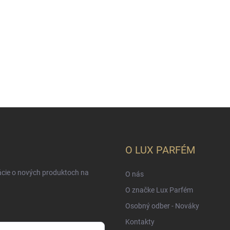
O LUX PARFÉM
ácie o nových produktoch na
O nás
O značke Lux Parfém
Osobný odber - Nováky
Kontakty