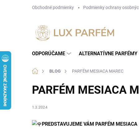
Prejsť
Obchodné podmienky
Podmienky ochrany osobnýc
na
obsah
ODPORÚČAME
ALTERNATÍVNE PARFÉMY
Domov
BLOG
PARFÉM MESIACA MAREC
PARFÉM MESIACA 
1.3.2024
PREDSTAVUJEME VÁM PARFÉM MESIACA