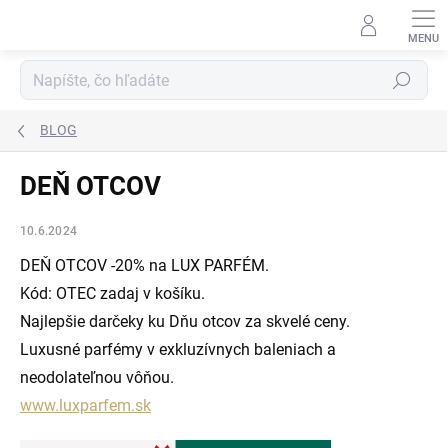
Prejsť
na
obsah
Hľadať
BLOG
DEŇ OTCOV
10.6.2024
DEŇ OTCOV -20% na LUX PARFÉM.
Kód: OTEC zadaj v košíku.
Najlepšie darčeky ku Dňu otcov za skvelé ceny.
Luxusné parfémy v exkluzívnych baleniach a
neodolateľnou vôňou.
www.luxparfem.sk