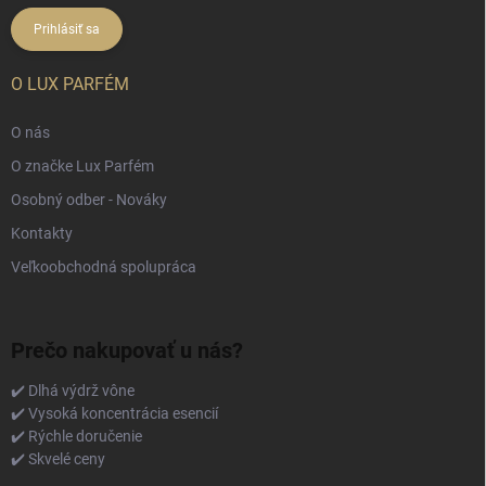
Prihlásiť sa
O LUX PARFÉM
O nás
O značke Lux Parfém
Osobný odber - Nováky
Kontakty
Veľkoobchodná spolupráca
Prečo nakupovať u nás?
✔️ Dlhá výdrž vône
✔️ Vysoká koncentrácia esencií
✔️ Rýchle doručenie
✔️ Skvelé ceny