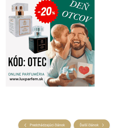
Predchádzajúci článok
Ďalší článok