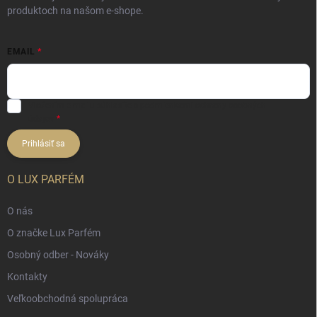
produktoch na našom e-shope.
EMAIL
Vložením e-mailu súhlasíte s
podmienkami ochrany osobných
údajov
Prihlásiť sa
O LUX PARFÉM
O nás
O značke Lux Parfém
Osobný odber - Nováky
Kontakty
Veľkoobchodná spolupráca