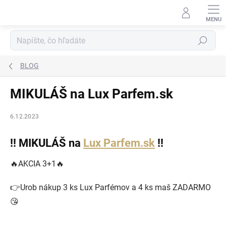
Prejsť
na
obsah
Hľadať
BLOG
MIKULÁŠ na Lux Parfem.sk
6.12.2023
‼ MIKULÁŠ na
Lux Parfem.sk
‼
🔥AKCIA 3+1🔥
👉Urob nákup 3 ks Lux Parfémov a 4 ks maš ZADARMO
😘