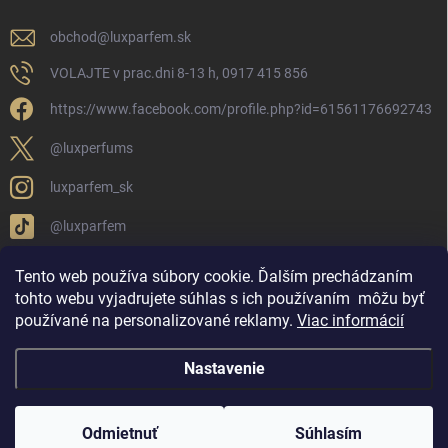
obchod
@
luxparfem.sk
VOLAJTE v prac.dni 8-13 h, 0917 415 856
https://www.facebook.com/profile.php?id=61561176692743
@luxperfums
luxparfem_sk
@luxparfem
Tento web používa súbory cookie. Ďalším prechádzaním
tohto webu vyjadrujete súhlas s ich používaním
môžu byť
LUX PARFÉM NOVÁKY
Lux Parfém Skupina na FB
používané na personalizované reklamy
.
Viac informácií
Lux Parfum - Česká Republika
Lux Parfumok - Hungary
Nastavenie
Copyright 2026
LUX PARFÉM
. Všetky práva vyhradené.
Upraviť nastavenie
cookies
Odmietnuť
Súhlasím