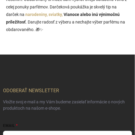
c
i
celej ponuky parfémov. Darčeková poukážka je skvelý tip na
e
darček na
narodeniny, sviatky,
Vianoce alebo inú výnimočnú
p
príležitosť
. Darujte radosť z výberu a nechajte výber parfému na
r
v
obdarovaného. 🎁✨
k
y
v
ý
Z
p
i
á
s
p
u
ä
t
i
ODOBERAŤ NEWSLETTER
e
Vložte svoj e-mail a my Vám budeme zasielať informácie o nových
produktoch na našom e-shope.
EMAIL