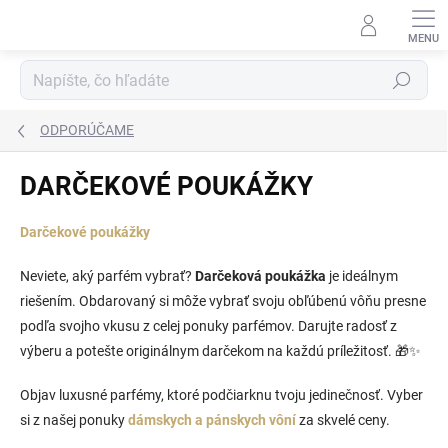
Prejsť
na
obsah
Hľadať
ODPORÚČAME
DARČEKOVÉ POUKÁŽKY
Darčekové poukážky
Neviete, aký parfém vybrať?
Darčeková poukážka
je ideálnym
riešením. Obdarovaný si môže vybrať svoju obľúbenú vôňu presne
podľa svojho vkusu z celej ponuky parfémov. Darujte radosť z
výberu a potešte originálnym darčekom na každú príležitosť. 🎁✨
Objav luxusné parfémy, ktoré podčiarknu tvoju jedinečnosť. Vyber
si z našej ponuky
dámskych a pánskych vôní
za skvelé ceny.