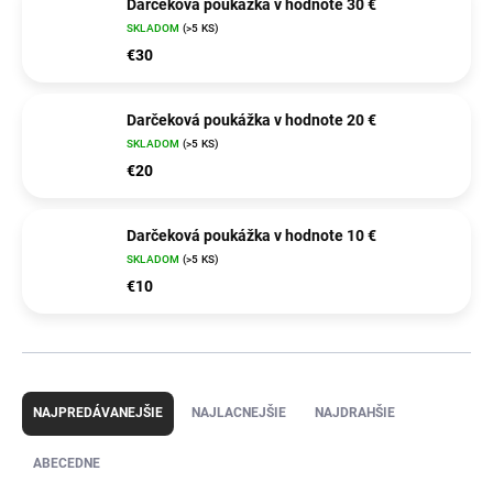
Darčeková poukážka v hodnote 30 €
SKLADOM
(>5 KS)
€30
Darčeková poukážka v hodnote 20 €
SKLADOM
(>5 KS)
€20
Darčeková poukážka v hodnote 10 €
SKLADOM
(>5 KS)
€10
R
a
NAJPREDÁVANEJŠIE
NAJLACNEJŠIE
NAJDRAHŠIE
d
e
ABECEDNE
n