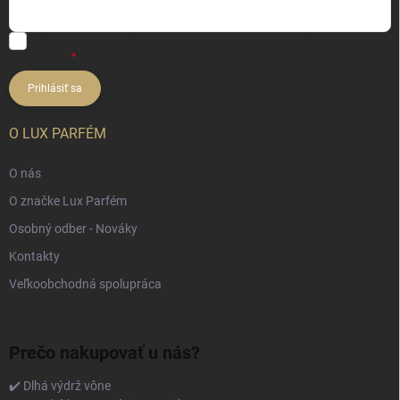
Vložením e-mailu súhlasíte s
podmienkami ochrany osobných
údajov
Prihlásiť sa
O LUX PARFÉM
O nás
O značke Lux Parfém
Osobný odber - Nováky
Kontakty
Veľkoobchodná spolupráca
Prečo nakupovať u nás?
✔️ Dlhá výdrž vône