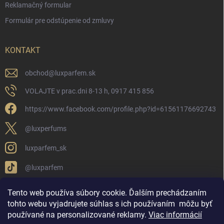
Reklamačný formular
Formulár pre odstúpenie od zmluvy
KONTAKT
obchod
@
luxparfem.sk
VOLAJTE v prac.dni 8-13 h, 0917 415 856
https://www.facebook.com/profile.php?id=61561176692743
@luxperfums
luxparfem_sk
@luxparfem
Tento web používa súbory cookie. Ďalším prechádzaním
tohto webu vyjadrujete súhlas s ich používaním
môžu byť
LUX PARFÉM NOVÁKY
Lux Parfém Skupina na FB
používané na personalizované reklamy
.
Viac informácií
Lux Parfum - Česká Republika
Lux Parfumok - Hungary