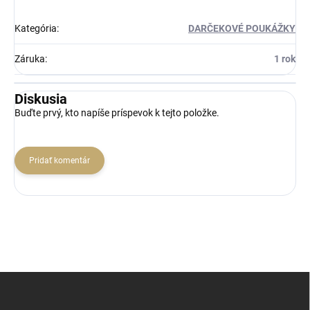
Kategória
:
DARČEKOVÉ POUKÁŽKY
Záruka
:
1 rok
Diskusia
Buďte prvý, kto napíše príspevok k tejto položke.
Pridať komentár
Z
á
p