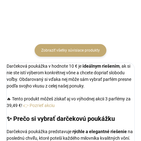
čierne ríbezle a šťavnaté citrusy s
Spája sicílsky citrón a zelené
jazmínom, ružou, marhuľou a...
jablko s bambusom, jazmínom,
bielou ružou a čistým...
Zobraziť všetky súvisiace produkty
Darčeková poukážka v hodnote 10 € je
ideálnym riešením
, ak si
nie ste istí výberom konkrétnej vône a chcete dopriať slobodu
voľby. Obdarovaný si vďaka nej môže sám vybrať parfém presne
podľa svojho vkusu z celej našej ponuky.
🔥 Tento produkt môžeš získať aj vo výhodnej akcii 3 parfémy za
39,49 €!
👉 Pozrieť akciu
✨ Prečo si vybrať darčekovú poukážku
Darčeková poukážka predstavuje
rýchle a elegantné riešenie
na
poslednú chvíľu, ktoré poteší každého milovníka kvalitných vôní.