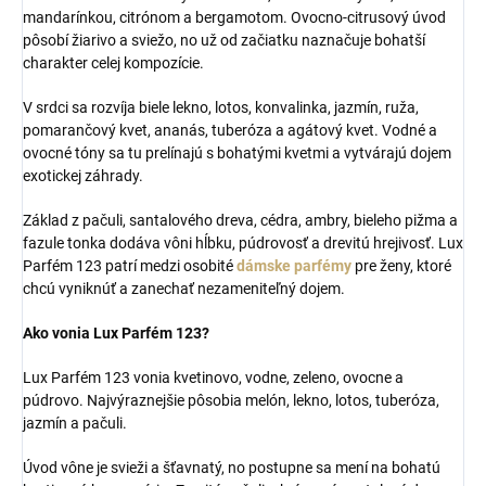
mandarínkou, citrónom a bergamotom. Ovocno-citrusový úvod
pôsobí žiarivo a sviežo, no už od začiatku naznačuje bohatší
charakter celej kompozície.
V srdci sa rozvíja biele lekno, lotos, konvalinka, jazmín, ruža,
pomarančový kvet, ananás, tuberóza a agátový kvet. Vodné a
ovocné tóny sa tu prelínajú s bohatými kvetmi a vytvárajú dojem
exotickej záhrady.
Základ z pačuli, santalového dreva, cédra, ambry, bieleho pižma a
fazule tonka dodáva vôni hĺbku, púdrovosť a drevitú hrejivosť. Lux
Parfém 123 patrí medzi osobité
dámske parfémy
pre ženy, ktoré
chcú vyniknúť a zanechať nezameniteľný dojem.
Ako vonia Lux Parfém 123?
Lux Parfém 123 vonia kvetinovo, vodne, zeleno, ovocne a
púdrovo. Najvýraznejšie pôsobia melón, lekno, lotos, tuberóza,
jazmín a pačuli.
Úvod vône je svieži a šťavnatý, no postupne sa mení na bohatú