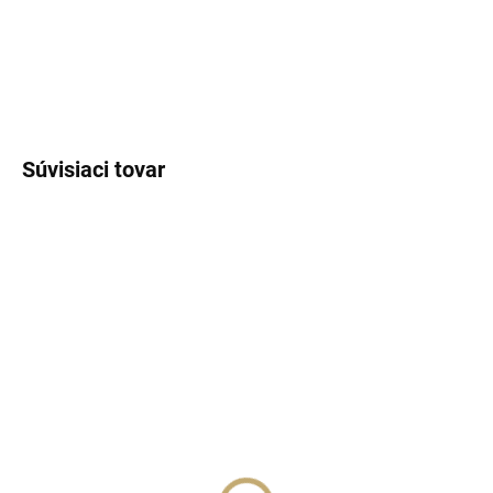
DETAILNÉ INFORMÁCIE
OPÝTAŤ SA
STRÁŽIŤ
Súvisiaci tovar
SKLADOM
SKLADOM
(>5 KS)
(>5 KS)
Lux Parfém 159 –
Lux Parfém 133 –
Inšpirovaný Lady Gaga:
Inšpirovaný Bottega