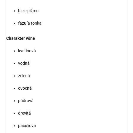
biele pižmo
fazuľa tonka
Charakter vône
kvetinová
vodná
zelená
ovocná
púdrová
drevitá
pačuliová