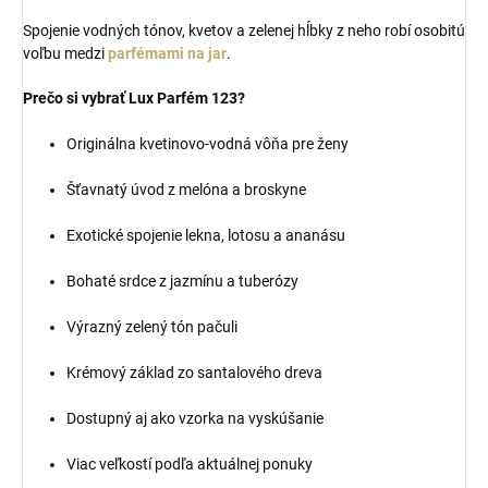
Spojenie vodných tónov, kvetov a zelenej hĺbky z neho robí osobitú
voľbu medzi
parfémami na jar
.
Prečo si vybrať Lux Parfém 123?
Originálna kvetinovo-vodná vôňa pre ženy
Šťavnatý úvod z melóna a broskyne
Exotické spojenie lekna, lotosu a ananásu
Bohaté srdce z jazmínu a tuberózy
Výrazný zelený tón pačuli
Krémový základ zo santalového dreva
Dostupný aj ako vzorka na vyskúšanie
Viac veľkostí podľa aktuálnej ponuky