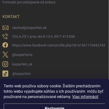
Formulár pre odstúpenie od zmluvy
KONTAKT
obchod
@
luxparfem.sk
VOLAJTE v prac.dni 8-13 h, 0917 415 856
https://www.facebook.com/profile.php?id=61561176692743
@luxperfums
luxparfem_sk
@luxparfem
Tento web používa súbory cookie. Ďalším prechádzaním
tohto webu vyjadrujete súhlas s ich používaním
môžu byť
LUX PARFÉM NOVÁKY
Lux Parfém Skupina na FB
používané na personalizované reklamy
.
Viac informácií
Lux Parfum - Česká Republika
Lux Parfumok - Hungary
Nastavenie