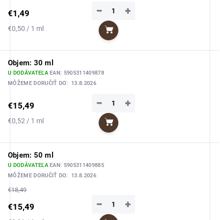
−
+
€1,49
Jednotková
€0,50 / 1 ml
Do košíka
cena:
Objem: 30 ml
U DODÁVATEĽA
EAN:
5905311409878
MÔŽEME DORUČIŤ DO:
13.8.2026
−
+
€15,49
Jednotková
€0,52 / 1 ml
Do košíka
cena:
Objem: 50 ml
U DODÁVATEĽA
EAN:
5905311409885
MÔŽEME DORUČIŤ DO:
13.8.2026
€18,49
−
+
€15,49