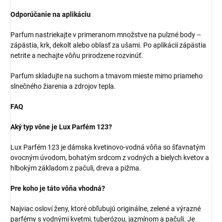
Odporúčanie na aplikáciu
Parfum nastriekajte v primeranom množstve na pulzné body –
zápästia, krk, dekolt alebo oblasť za ušami. Po aplikácii zápästia
netrite a nechajte vôňu prirodzene rozvinúť.
Parfum skladujte na suchom a tmavom mieste mimo priameho
slnečného žiarenia a zdrojov tepla.
FAQ
Aký typ vône je Lux Parfém 123?
Lux Parfém 123 je dámska kvetinovo-vodná vôňa so šťavnatým
ovocným úvodom, bohatým srdcom z vodných a bielych kvetov a
hlbokým základom z pačuli, dreva a pižma.
Pre koho je táto vôňa vhodná?
Najviac osloví ženy, ktoré obľubujú originálne, zelené a výrazné
parfémy s vodnými kvetmi, tuberózou, jazmínom a pačuli. Je