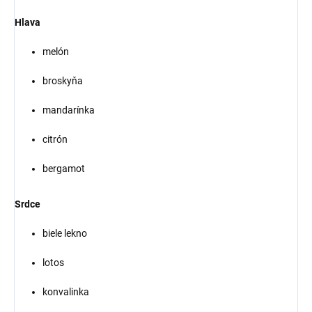
Hlava
melón
broskyňa
mandarínka
citrón
bergamot
Srdce
biele lekno
lotos
konvalinka