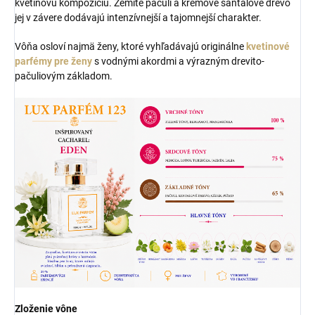
kvetinovú kompozíciu. Zemité pačuli a krémové santalové drevo
jej v závere dodávajú intenzívnejší a tajomnejší charakter.
Vôňa osloví najmä ženy, ktoré vyhľadávajú originálne
kvetinové
parfémy pre ženy
s vodnými akordmi a výrazným drevito-
pačuliovým základom.
Zloženie vône