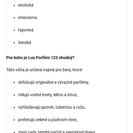
exotická
intenzívna
tajomná
ženská
Pre koho je Lux Parfém 123 vhodný?
Táto vôňa je určená najmä pre ženy, ktoré:
obľubujú originálne a výrazné parfémy,
milujú vodné kvety, lekno a lotos,
vyhľadávajú jazmín, tuberózu a ružu,
preferujú zelené a púdrové vône,
majú rady zemité pačuli a santalové drevo,