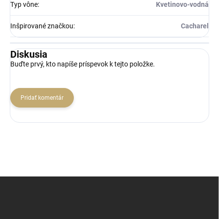
Typ vône
:
Kvetinovo-vodná
Inšpirované značkou
:
Cacharel
Diskusia
Buďte prvý, kto napíše príspevok k tejto položke.
Pridať komentár
Z
á
p
ä