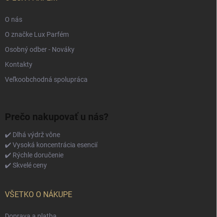
O nás
O značke Lux Parfém
Osobný odber - Nováky
Kontakty
Veľkoobchodná spolupráca
Prečo nakupovať u nás?
✔️ Dlhá výdrž vône
✔️ Vysoká koncentrácia esencií
✔️ Rýchle doručenie
✔️ Skvelé ceny
VŠETKO O NÁKUPE
Doprava a platba