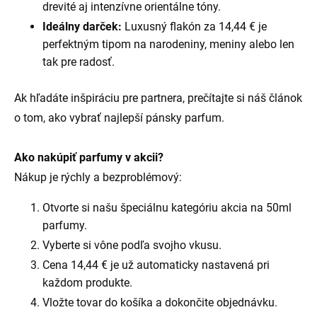
drevité aj intenzívne orientálne tóny.
Ideálny darček:
Luxusný flakón za 14,44 € je
perfektným tipom na narodeniny, meniny alebo len
tak pre radosť.
Ak hľadáte inšpiráciu pre partnera, prečítajte si náš článok
o tom,
ako vybrať najlepší pánsky parfum
.
Ako nakúpiť parfumy v akcii?
Nákup je rýchly a bezproblémový:
Otvorte si našu špeciálnu kategóriu
akcia na 50ml
parfumy
.
Vyberte si vône podľa svojho vkusu.
Cena 14,44 € je už automaticky nastavená pri
každom produkte.
Vložte tovar do košíka a dokončite objednávku.