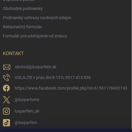
Obchodné podmienky
Podmienky ochrany osobných údajov
Reklamačný formular
Formulár pre odstúpenie od zmluvy
KONTAKT
obchod
@
luxparfem.sk
VOLAJTE v prac.dni 8-13 h, 0917 415 856
https://www.facebook.com/profile.php?id=61561176692743
@luxperfums
luxparfem_sk
@luxparfem