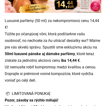
Luxusné parfémy (50 ml) za nekompromisnú cenu 14,44
€!
Túžite po očarujúcej vôni, ktorá podčiarkne vašu
osobnosť, no nechcete za ňu utrácať desiatky eur? Máme
pre vás skvelú správu. Spustili sme exkluzívnu akciu na
50ml luxusné pánske aj dámske parfémy
, ktoré teraz
získate za jednotnú akciovú cenu
iba 14,44 €
.
Už nemusíte robiť kompromisy medzi kvalitou a cenou.
Doprajte si prémiové vonné kompozície, ktoré vydržia
voniať po celý deň.
📦 LIMITOVANÁ PONUKA]
Pozor, zásoby sa rýchlo míňajú!