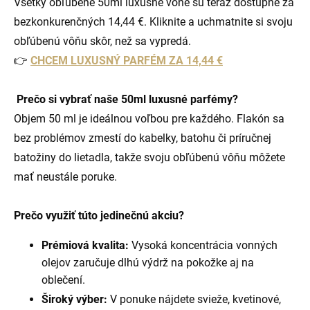
Všetky obľúbené 50ml luxusné vône sú teraz dostupné za
bezkonkurenčných 14,44 €. Kliknite a uchmatnite si svoju
obľúbenú vôňu skôr, než sa vypredá.
👉
CHCEM LUXUSNÝ PARFÉM ZA 14,44 €
Prečo si vybrať naše 50ml luxusné parfémy?
Objem 50 ml je ideálnou voľbou pre každého. Flakón sa
bez problémov zmestí do kabelky, batohu či príručnej
batožiny do lietadla, takže svoju obľúbenú vôňu môžete
mať neustále poruke.
Prečo využiť túto jedinečnú akciu?
Prémiová kvalita:
Vysoká koncentrácia vonných
olejov zaručuje dlhú výdrž na pokožke aj na
oblečení.
Široký výber:
V ponuke nájdete svieže, kvetinové,