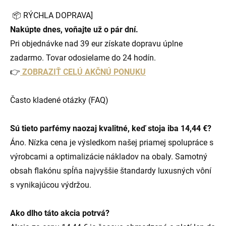
📦 RÝCHLA DOPRAVA]
Nakúpte dnes, voňajte už o pár dní.
Pri objednávke nad 39 eur získate dopravu úplne
zadarmo. Tovar odosielame do 24 hodín.
👉
ZOBRAZIŤ CELÚ AKČNÚ PONUKU
Často kladené otázky (FAQ)
Sú tieto parfémy naozaj kvalitné, keď stoja iba 14,44 €?
Áno. Nízka cena je výsledkom našej priamej spolupráce s
výrobcami a optimalizácie nákladov na obaly. Samotný
obsah flakónu spĺňa najvyššie štandardy luxusných vôní
s vynikajúcou výdržou.
Ako dlho táto akcia potrvá?