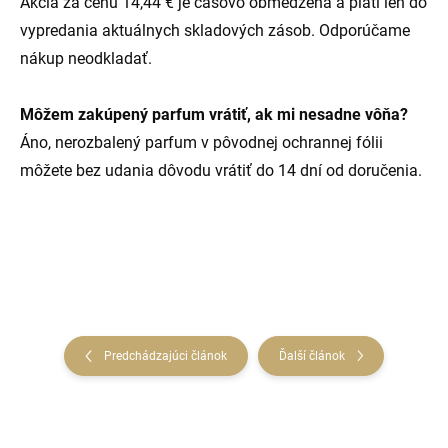
Akcia za cenu 14,44 € je časovo obmedzená a platí len do
vypredania aktuálnych skladových zásob. Odporúčame
nákup neodkladať.
Môžem zakúpený parfum vrátiť, ak mi nesadne vôňa?
Áno, nerozbalený parfum v pôvodnej ochrannej fólii
môžete bez udania dôvodu vrátiť do 14 dní od doručenia.
Predchádzajúci článok
Ďalší článok