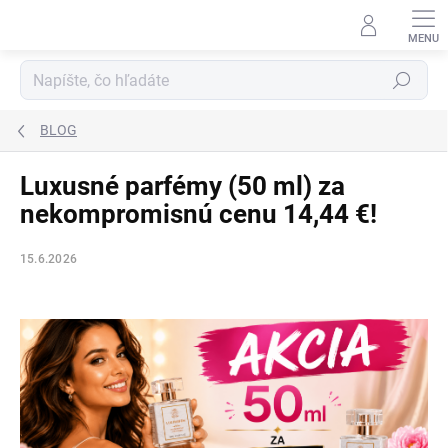
Prejsť
na
obsah
Hľadať
BLOG
Luxusné parfémy (50 ml) za
nekompromisnú cenu 14,44 €!
15.6.2026