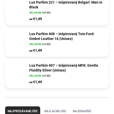
Lux Parfém 221 – Inšpirovaný Bvlgari: Man In
Black
SKLADOM
(>5 KS)
€1,49
od
Lux Parfém 408 – Inšpirovaný Tom Ford:
Ombré Leather 16 (Unisex)
SKLADOM
(>5 KS)
€1,49
od
Lux Parfém 407 – Inšpirovaný MFK: Gentle
Fluidity Silver (Unisex)
SKLADOM
(>5 KS)
€1,49
od
R
a
NAJPREDÁVANEJŠIE
NAJLACNEJŠIE
NAJDRAHŠIE