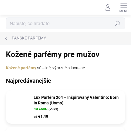
Prejsť
na
obsah
Hľadať
PÁNSKE PARFÉMY
Kožené parfémy pre mužov
Kožené parfémy
sú silné, výrazné a luxusné.
Najpredávanejšie
Lux Parfém 264 – Inšpirovaný Valentino: Born
In Roma (Uomo)
SKLADOM
(>5 KS)
€1,49
od