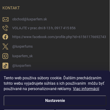
KONTAKT
obchod
@
luxparfem.sk
VOLAJTE v prac.dni 8-13 h, 0917 415 856
https://www.facebook.com/profile.php?id=61561176692743
@luxperfums
luxparfem_sk
@luxparfem
Tento web používa súbory cookie. Ďalším prechádzaním
tohto webu vyjadrujete súhlas s ich používaním
môžu byť
LUX PARFÉM NOVÁKY
Lux Parfém Skupina na FB
používané na personalizované reklamy
.
Viac informácií
Lux Parfum - Česká Republika
Lux Parfumok - Hungary
Nastavenie