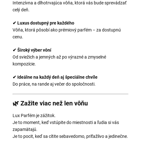
Intenzívna a dlhotrvajúca vôňa, ktorá vás bude sprevádzať
celý deň.
✔ Luxus dostupný pre každého
Vôňa, ktorá pôsobí ako prémiový parfém – za dostupnú
cenu.
✔ Široký výber vôní
Od sviežich a jemných až po výrazné a zmyselné
kompozície.
✔ Ideálne na každý deň aj špeciálne chvíle
Do práce, na rande aj večer do spoločnosti.
🌿 Zažite viac než len vôňu
Lux Parfém je zážitok.
Je to moment, keď vstúpite do miestnosti a ľudia si vás
zapamätajú.
Je to pocit, keď sa cítite sebavedomo, príťažlivo a jedinečne.