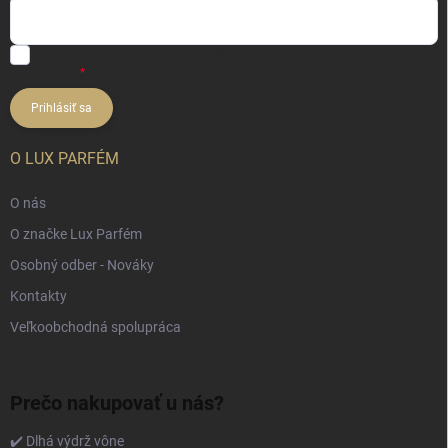
Vložením e-mailu súhlasíte s
podmienkami ochrany osobných
údajov
Prihlásiť sa
O LUX PARFÉM
O nás
O značke Lux Parfém
Osobný odber - Nováky
Kontakty
Veľkoobchodná spolupráca
Prečo nakupovať u nás?
✔️ Dlhá výdrž vône