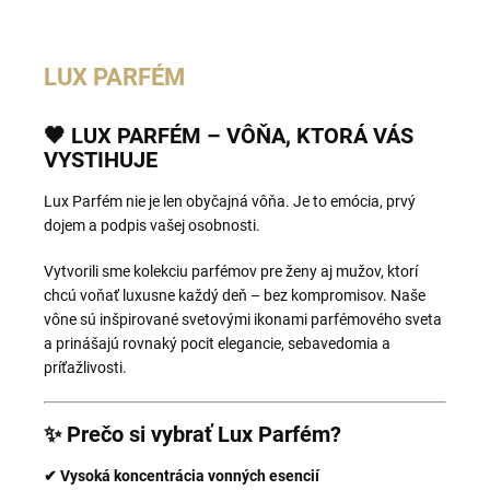
LUX PARFÉM
🖤 LUX PARFÉM – VÔŇA, KTORÁ VÁS
VYSTIHUJE
Lux Parfém nie je len obyčajná vôňa. Je to emócia, prvý
dojem a podpis vašej osobnosti.
Vytvorili sme kolekciu parfémov pre ženy aj mužov, ktorí
chcú voňať luxusne každý deň – bez kompromisov. Naše
vône sú inšpirované svetovými ikonami parfémového sveta
a prinášajú rovnaký pocit elegancie, sebavedomia a
príťažlivosti.
✨ Prečo si vybrať Lux Parfém?
✔ Vysoká koncentrácia vonných esencií