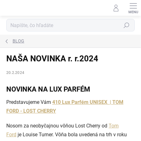
Prejsť
na
obsah
Hľadať
BLOG
NAŠA NOVINKA r. r.2024
20.2.2024
NOVINKA NA LUX PARFÉM
Predstavujeme Vám
410 Lux Parfém UNISEX | TOM
FORD - LOST CHERRY
Nosom za neobyčajnou vôňou Lost Cherry od
Tom
Ford
je Louise Turner. Vôňa bola uvedená na trh v roku