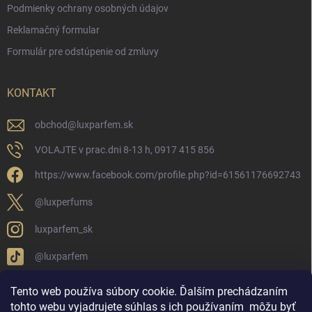
Podmienky ochrany osobných údajov
Reklamačný formular
Formulár pre odstúpenie od zmluvy
KONTAKT
obchod
@
luxparfem.sk
VOLAJTE v prac.dni 8-13 h, 0917 415 856
https://www.facebook.com/profile.php?id=61561176692743
@luxperfums
luxparfem_sk
@luxparfem
Tento web používa súbory cookie. Ďalším prechádzaním
tohto webu vyjadrujete súhlas s ich používaním
môžu byť
LUX PARFÉM NOVÁKY
Lux Parfém Skupina na FB