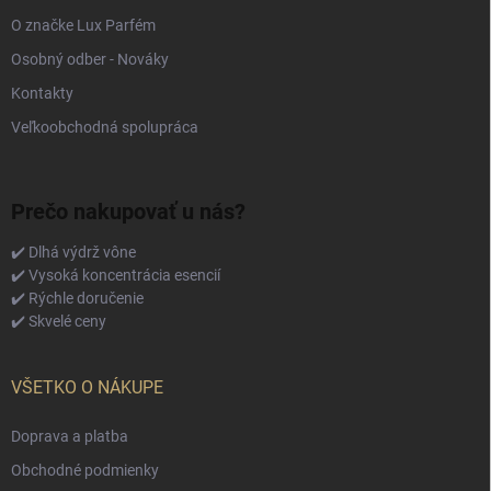
O značke Lux Parfém
Osobný odber - Nováky
Kontakty
Veľkoobchodná spolupráca
Prečo nakupovať u nás?
✔️ Dlhá výdrž vône
✔️ Vysoká koncentrácia esencií
✔️ Rýchle doručenie
✔️ Skvelé ceny
VŠETKO O NÁKUPE
Doprava a platba
Obchodné podmienky