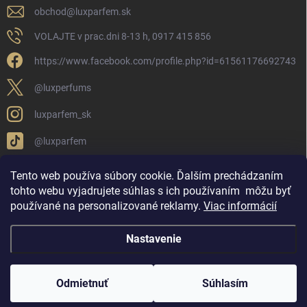
obchod
@
luxparfem.sk
VOLAJTE v prac.dni 8-13 h, 0917 415 856
https://www.facebook.com/profile.php?id=61561176692743
@luxperfums
luxparfem_sk
@luxparfem
Tento web používa súbory cookie. Ďalším prechádzaním
tohto webu vyjadrujete súhlas s ich používaním
môžu byť
LUX PARFÉM NOVÁKY
Lux Parfém Skupina na FB
používané na personalizované reklamy
.
Viac informácií
Lux Parfum - Česká Republika
Lux Parfumok - Hungary
Nastavenie
Copyright 2026
LUX PARFÉM
. Všetky práva vyhradené.
Upraviť nastavenie
cookies
Odmietnuť
Súhlasím
Vytvoril Shoptet