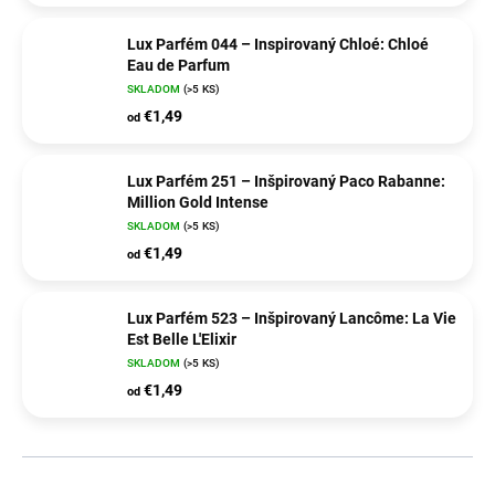
Lux Parfém 044 – Inspirovaný Chloé: Chloé
Eau de Parfum
SKLADOM
(>5 KS)
€1,49
od
Lux Parfém 251 – Inšpirovaný Paco Rabanne:
Million Gold Intense
SKLADOM
(>5 KS)
€1,49
od
Lux Parfém 523 – Inšpirovaný Lancôme: La Vie
Est Belle L'Elixir
SKLADOM
(>5 KS)
€1,49
od
R