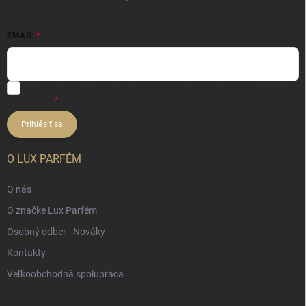
EMAIL
Vložením e-mailu súhlasíte s
podmienkami ochrany osobných
údajov
Prihlásiť sa
O LUX PARFÉM
O nás
O značke Lux Parfém
Osobný odber - Nováky
Kontakty
Veľkoobchodná spolupráca