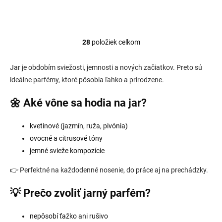
klementínku a horký
ružou, kadidlom a hrejivým
pomaranč s aromatickou...
základom z tahitskej...
28
položiek celkom
O
v
l
Jar je obdobím sviežosti, jemnosti a nových začiatkov. Preto sú
á
ideálne parfémy, ktoré pôsobia ľahko a prirodzene.
d
a
🌼 Aké vône sa hodia na jar?
c
i
e
kvetinové (jazmín, ruža, pivónia)
p
ovocné a citrusové tóny
r
v
jemné svieže kompozície
k
y
👉 Perfektné na každodenné nosenie, do práce aj na prechádzky.
v
ý
💡 Prečo zvoliť jarný parfém?
p
i
s
nepôsobí ťažko ani rušivo