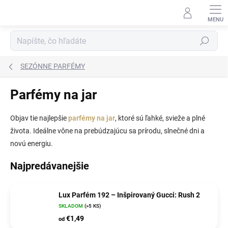
Prejsť
na
obsah
Hľadať
SEZÓNNE PARFÉMY
Parfémy na jar
Objav tie najlepšie
parfémy na jar
, ktoré sú ľahké, svieže a plné
života. Ideálne vône na prebúdzajúcu sa prírodu, slnečné dni a
novú energiu.
Najpredávanejšie
Lux Parfém 192 – Inšpirovaný Gucci: Rush 2
SKLADOM
(>5 KS)
€1,49
od