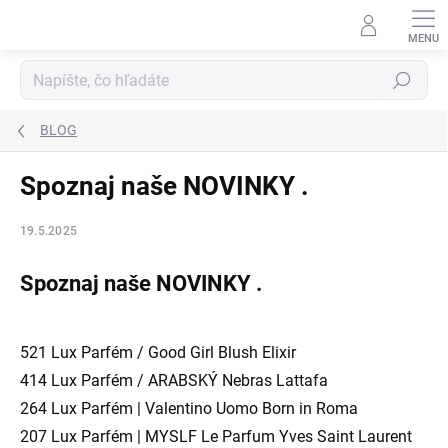
Prejsť
na
obsah
Hľadať
BLOG
Spoznaj naše NOVINKY .
19.5.2025
Spoznaj naše NOVINKY .
521 Lux Parfém / Good Girl Blush Elixir
414 Lux Parfém / ARABSKÝ Nebras Lattafa
264 Lux Parfém | Valentino Uomo Born in Roma
207 Lux Parfém | MYSLF Le Parfum Yves Saint Laurent