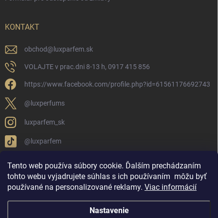
KONTAKT
obchod
@
luxparfem.sk
VOLAJTE v prac.dni 8-13 h, 0917 415 856
https://www.facebook.com/profile.php?id=61561176692743
@luxperfums
luxparfem_sk
@luxparfem
Tento web používa súbory cookie. Ďalším prechádzaním
tohto webu vyjadrujete súhlas s ich používaním
môžu byť
LUX PARFÉM NOVÁKY
Lux Parfém Skupina na FB
používané na personalizované reklamy
.
Viac informácií
Lux Parfum - Česká Republika
Lux Parfumok - Hungary
Nastavenie