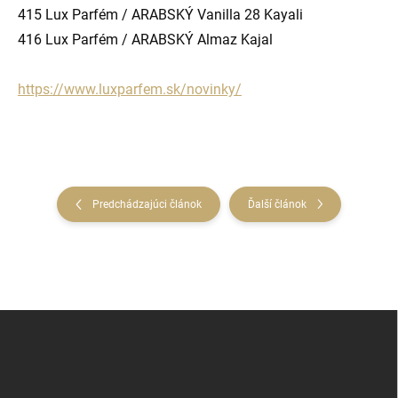
415
Lux Parfém / ARABSKÝ Vanilla 28 Kayali
416 Lux Parfém / ARABSKÝ Almaz Kajal
https://www.luxparfem.sk/novinky/
Predchádzajúci článok
Ďalší článok
Z
á
p
ä
t