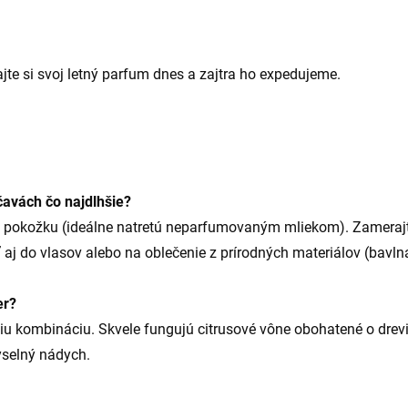
te si svoj letný parfum dnes a zajtra ho expedujeme.
čavách čo najdlhšie?
 pokožku (ideálne natretú neparfumovaným mliekom). Zamerajte
aj do vlasov alebo na oblečenie z prírodných materiálov (bavlna,
er?
bšiu kombináciu. Skvele fungujú citrusové vône obohatené o drevi
yselný nádych.