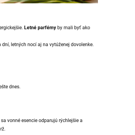
ergickejšie.
Letné parfémy
by mali byť ako
 dní, letných nocí aj na vytúženej dovolenke.
ešte dnes.
 sa vonné esencie odparujú rýchlejšie a
rž.