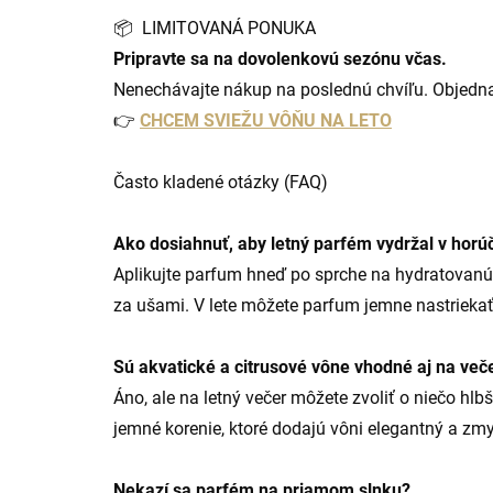
📦 LIMITOVANÁ PONUKA
Pripravte sa na dovolenkovú sezónu včas.
Nenechávajte nákup na poslednú chvíľu. Objednaj
👉
CHCEM SVIEŽU VÔŇU NA LETO
Často kladené otázky (FAQ)
Ako dosiahnuť, aby letný parfém vydržal v horú
Aplikujte parfum hneď po sprche na hydratovanú
za ušami. V lete môžete parfum jemne nastriekať 
Sú akvatické a citrusové vône vhodné aj na več
Áno, ale na letný večer môžete zvoliť o niečo hl
jemné korenie, ktoré dodajú vôni elegantný a zm
Nekazí sa parfém na priamom slnku?