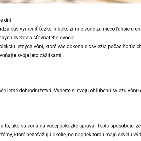
e dni
ádza čas vymeniť ťažké, hlboké zimné vône za niečo ľahšie a en
emných kvetov a šťavnatého ovocia.
olekciu letných vôní, ktoré vás dokonale osviežia počas horúcich
oňajte svoje leto zážitkami.
še letné dobrodružstvá. Vyberte si svoju obľúbenú sviežu vôňu 
ú to, ako sa vôňa na vašej pokožke správa. Teplo spôsobuje, že
arfémy, ktoré nezaťažujú okolie, no napriek tomu majú skvelú výd