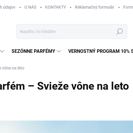
h údajov
O NÁS
KONTAKTY
Reklamačný formulár
Form
Hľadať
SEZÓNNE PARFÉMY
VERNOSTNÝ PROGRAM 10% 
 vône na leto
rfém – Svieže vône na leto