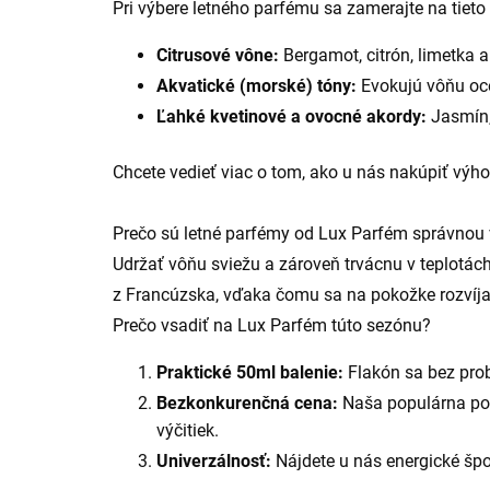
Pri výbere letného parfému sa zamerajte na tieto
Citrusové vône:
Bergamot, citrón, limetka 
Akvatické (morské) tóny:
Evokujú vôňu oce
Ľahké kvetinové a ovocné akordy:
Jasmín, 
Chcete vedieť viac o tom, ako u nás nakúpiť výho
Prečo sú letné parfémy od Lux Parfém správnou
Udržať vôňu sviežu a zároveň trvácnu v teplotác
z Francúzska, vďaka čomu sa na pokožke rozvíja
Prečo vsadiť na Lux Parfém túto sezónu?
Praktické 50ml balenie:
Flakón sa bez prob
Bezkonkurenčná cena:
Naša populárna po
výčitiek.
Univerzálnosť:
Nájdete u nás energické špo