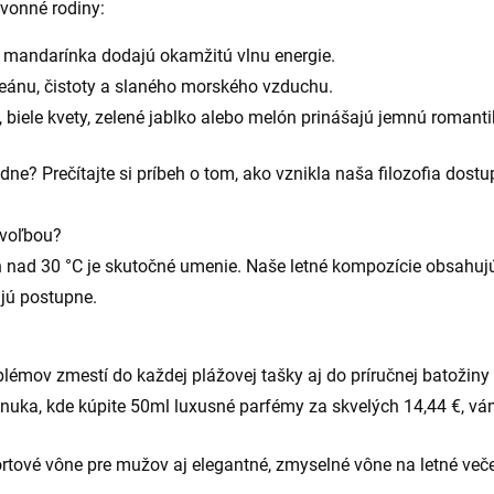
 vonné rodiny:
a mandarínka dodajú okamžitú vlnu energie.
ánu, čistoty a slaného morského vzduchu.
biele kvety, zelené jablko alebo melón prinášajú jemnú romanti
dne? Prečítajte si príbeh o tom,
ako vznikla naša filozofia dost
 voľbou?
h nad 30 °C je skutočné umenie. Naše letné kompozície obsahuj
jú postupne.
lémov zmestí do každej plážovej tašky aj do príručnej batožiny d
nuka, kde kúpite
50ml luxusné parfémy za skvelých 14,44 €
, vá
rtové vône pre mužov aj elegantné, zmyselné vône na letné veče