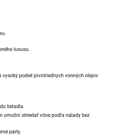
ku.
upného luxusu
.
ú vysoký podiel prvotriednych vonných olejov
o lietadla.
m umožní striedať vône podľa nálady bez
rné párty.