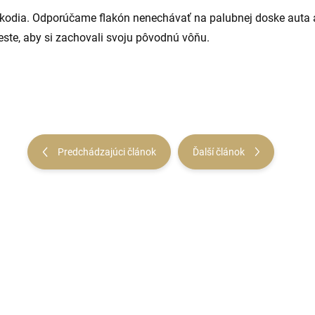
škodia. Odporúčame flakón nenechávať na palubnej doske auta a
te, aby si zachovali svoju pôvodnú vôňu.
Predchádzajúci článok
Ďalší článok