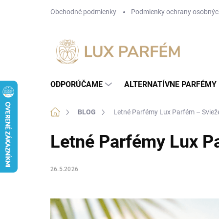
Prejsť
Obchodné podmienky
Podmienky ochrany osobnýc
na
obsah
ODPORÚČAME
ALTERNATÍVNE PARFÉMY
Domov
BLOG
Letné Parfémy Lux Parfém – Svieže
Letné Parfémy Lux Pa
26.5.2026