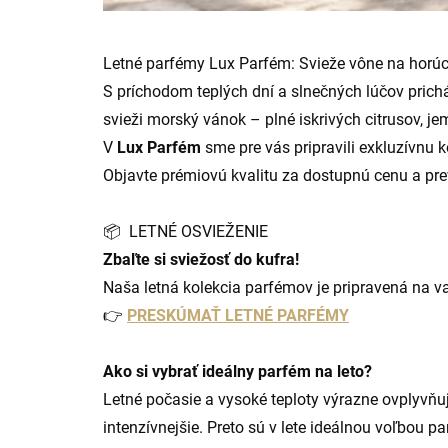
Letné parfémy Lux Parfém: Svieže vône na horúc
S príchodom teplých dní a slnečných lúčov prich
svieži morský vánok – plné iskrivých citrusov, j
V
Lux Parfém
sme pre vás pripravili exkluzívnu k
Objavte prémiovú kvalitu za dostupnú cenu a prev
📦 LETNÉ OSVIEŽENIE
Zbaľte si sviežosť do kufra!
Naša letná kolekcia parfémov je pripravená na va
👉
PRESKÚMAŤ LETNÉ PARFÉMY
Ako si vybrať ideálny parfém na leto?
Letné počasie a vysoké teploty výrazne ovplyvňuj
intenzívnejšie. Preto sú v lete ideálnou voľbou p