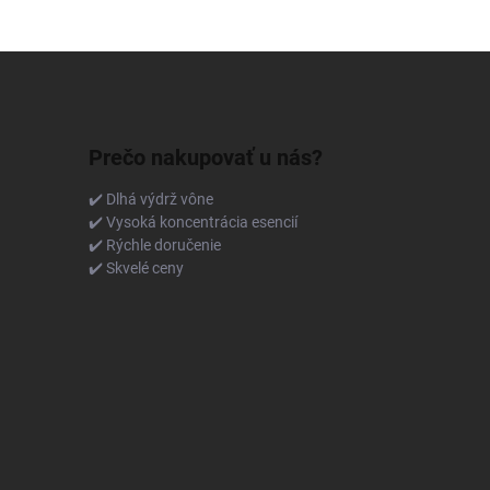
Prečo nakupovať u nás?
✔️ Dlhá výdrž vône
✔️ Vysoká koncentrácia esencií
✔️ Rýchle doručenie
✔️ Skvelé ceny