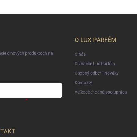
O LUX PARFÉM
ácie o nových produktoch na
O nás
O značke Lux Parfém
Osobný odber - Nováky
Kontakty
Veľkoobchodná spolupráca
sobných údajov
TAKT