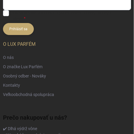
Vložením e-mailu súhlasíte s
podmienkami ochrany osobných
údajov
Prihlásiť sa
O LUX PARFÉM
O nás
O značke Lux Parfém
Osobný odber - Nováky
Kontakty
Veľkoobchodná spolupráca
Prečo nakupovať u nás?
✔️ Dlhá výdrž vône