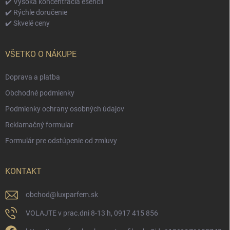
✔️ Vysoká koncentrácia esencií
✔️ Rýchle doručenie
✔️ Skvelé ceny
VŠETKO O NÁKUPE
Doprava a platba
Obchodné podmienky
Podmienky ochrany osobných údajov
Reklamačný formular
Formulár pre odstúpenie od zmluvy
KONTAKT
obchod
@
luxparfem.sk
VOLAJTE v prac.dni 8-13 h, 0917 415 856