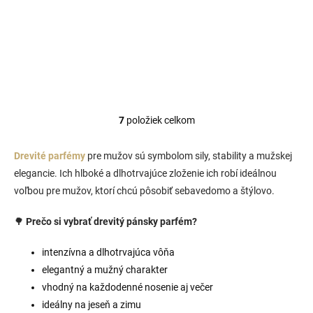
koženo-drevitá pánska vôňa
inšpirovaná charakterom
Gucci Guilty Absolute. Spája
dominantnú kožu s
aromatickým cyprusom,
zemitým pačuli a vetiverom....
7
položiek celkom
O
v
l
Drevité parfémy
pre mužov sú symbolom sily, stability a mužskej
á
elegancie. Ich hlboké a dlhotrvajúce zloženie ich robí ideálnou
d
voľbou pre mužov, ktorí chcú pôsobiť sebavedomo a štýlovo.
a
c
i
🌳
Prečo si vybrať drevitý pánsky parfém?
e
p
intenzívna a dlhotrvajúca vôňa
r
elegantný a mužný charakter
v
k
vhodný na každodenné nosenie aj večer
y
ideálny na jeseň a zimu
v