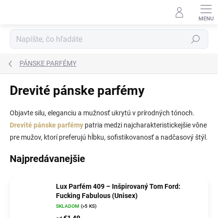
Prejsť
na
obsah
Hľadať
PÁNSKE PARFÉMY
Drevité pánske parfémy
Objavte silu, eleganciu a mužnosť ukrytú v prírodných tónoch.
Drevité pánske parfémy
patria medzi najcharakteristickejšie vône
pre mužov, ktorí preferujú hĺbku, sofistikovanosť a nadčasový štýl.
Najpredávanejšie
Lux Parfém 409 – Inšpirovaný Tom Ford:
Fucking Fabulous (Unisex)
SKLADOM
(>5 KS)
€1,49