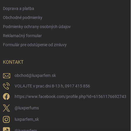
Doprava a platba
Obchodné podmienky
Podmienky ochrany osobných údajov
Reklamačný formular
Formulár pre odstúpenie od zmluvy
KONTAKT
obchod
@
luxparfem.sk
VOLAJTE v prac.dni 8-13 h, 0917 415 856
https://www.facebook.com/profile.php?id=61561176692743
@luxperfums
luxparfem_sk
@luxparfem