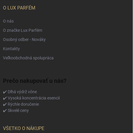
O LUX PARFÉM
O nás
O značke Lux Parfém
Osobný odber - Nováky
Kontakty
Veľkoobchodná spolupráca
Prečo nakupovať u nás?
✔️ Dlhá výdrž vône
✔️ Vysoká koncentrácia esencií
✔️ Rýchle doručenie
✔️ Skvelé ceny
VŠETKO O NÁKUPE