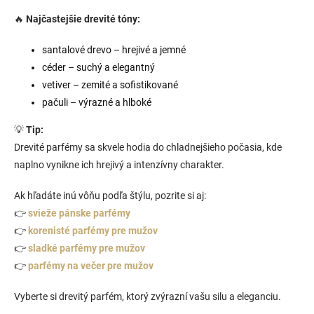
ý
🔥
Najčastejšie drevité tóny:
p
i
santalové drevo – hrejivé a jemné
s
u
céder – suchý a elegantný
vetiver – zemité a sofistikované
pačuli – výrazné a hlboké
💡
Tip:
Drevité parfémy sa skvele hodia do chladnejšieho počasia, kde
naplno vynikne ich hrejivý a intenzívny charakter.
Ak hľadáte inú vôňu podľa štýlu, pozrite si aj:
👉
svieže pánske parfémy
👉
korenisté parfémy pre mužov
👉
sladké parfémy pre mužov
👉
parfémy na večer pre mužov
Vyberte si drevitý parfém, ktorý zvýrazní vašu silu a eleganciu.