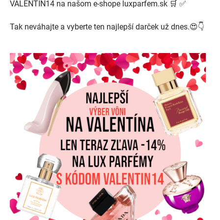
VALENTIN14 na našom e-shope luxparfem.sk 🛒 ✅
Tak neváhajte a vyberte ten najlepší darček už dnes.😍👇