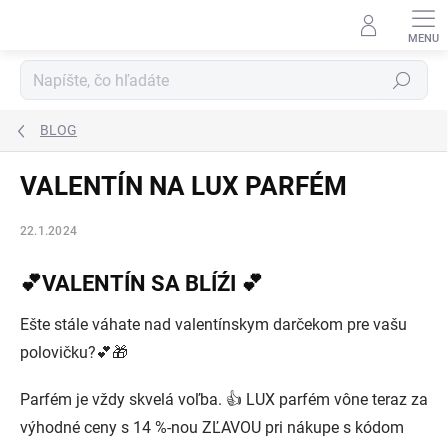
Prejsť
na
obsah
Hľadať
BLOG
VALENTÍN NA LUX PARFÉM
22.1.2024
💕VALENTÍN SA BLÍŹI 💕
Ešte stále váhate nad valentínskym darčekom pre vašu
polovičku?💕🎁
Parfém je vždy skvelá voľba. 👍 LUX parfém vône teraz za
výhodné ceny s 14 %-nou ZĽAVOU pri nákupe s kódom