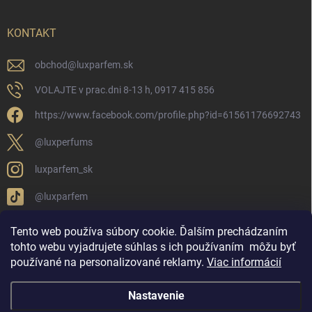
KONTAKT
obchod
@
luxparfem.sk
VOLAJTE v prac.dni 8-13 h, 0917 415 856
https://www.facebook.com/profile.php?id=61561176692743
@luxperfums
luxparfem_sk
@luxparfem
Tento web používa súbory cookie. Ďalším prechádzaním
tohto webu vyjadrujete súhlas s ich používaním
môžu byť
LUX PARFÉM NOVÁKY
Lux Parfém Skupina na FB
používané na personalizované reklamy
.
Viac informácií
Lux Parfum - Česká Republika
Lux Parfumok - Hungary
Nastavenie