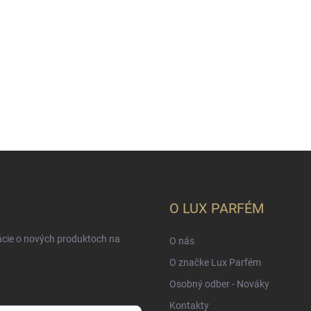
O LUX PARFÉM
ácie o nových produktoch na
O nás
O značke Lux Parfém
Osobný odber - Nováky
Kontakty