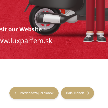
Predchádzajúci článok
Ďalší článok