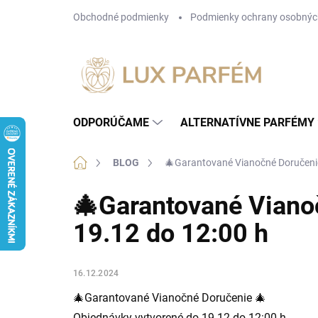
Prejsť
Obchodné podmienky
Podmienky ochrany osobnýc
na
obsah
ODPORÚČAME
ALTERNATÍVNE PARFÉMY
Domov
BLOG
🎄Garantované Vianočné Doručenie
🎄Garantované Viano
19.12 do 12:00 h
16.12.2024
🎄Garantované
Vianočné
Doručenie 🎄
Objednávky vytvorené do 19.12 do 12:00 h