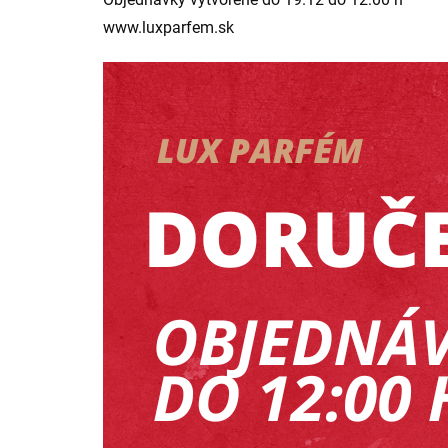
www.luxparfem.sk