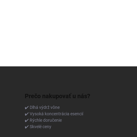
Prečo nakupovať u nás?
✔️ Dlhá výdrž vône
✔️ Vysoká koncentrácia esencií
✔️ Rýchle doručenie
✔️ Skvelé ceny