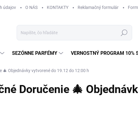
h údajov
O NÁS
KONTAKTY
Reklamačný formulár
Form
Hľadať
SEZÓNNE PARFÉMY
VERNOSTNÝ PROGRAM 10% 
 🎄 Objednávky vytvorené do 19.12 do 12:00 h
čné Doručenie 🎄 Objednávk