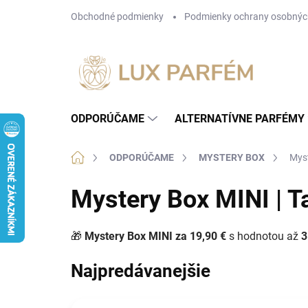
Prejsť
Obchodné podmienky
Podmienky ochrany osobnýc
na
obsah
ODPORÚČAME
ALTERNATÍVNE PARFÉMY
Domov
ODPORÚČAME
MYSTERY BOX
Myst
Mystery Box MINI | T
🎁
Mystery Box MINI za 19,90 €
s hodnotou až
3
Najpredávanejšie