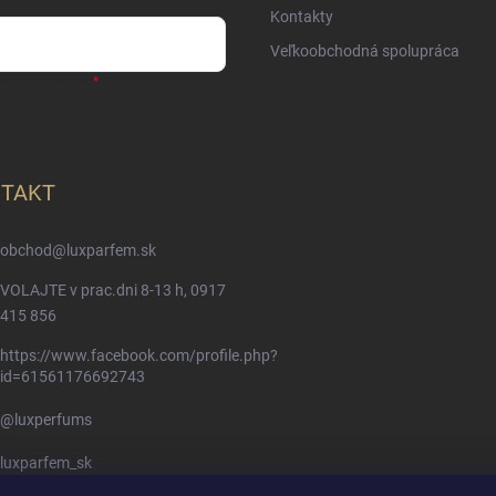
Kontakty
Veľkoobchodná spolupráca
sobných údajov
TAKT
obchod
@
luxparfem.sk
VOLAJTE v prac.dni 8-13 h, 0917
415 856
https://www.facebook.com/profile.php?
id=61561176692743
@luxperfums
luxparfem_sk