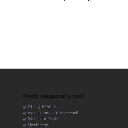
Prečo nakupovať u nás?
✔️ Dlhá výdrž vône
✔️ Vysoká koncentrácia esencií
✔️ Rýchle doručenie
✔️ Skvelé ceny