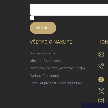
Vložením e-mailu súhlasíte s
podmienkami ochrany o
Prihlásiť sa
VŠETKO O NÁKUPE
KON
Doprava a platba
Obchodné podmienky
Podmienky ochrany osobných údajov
Reklamačný formular
Formulár pre odstúpenie od zmluvy