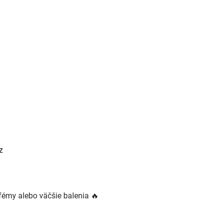
s
u
z
émy alebo väčšie balenia 🔥