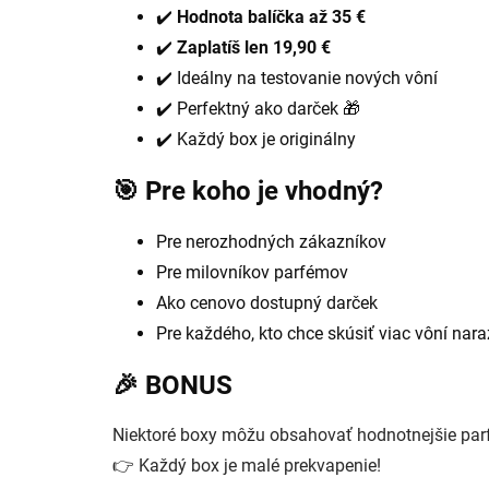
✔️
Hodnota balíčka až 35 €
✔️
Zaplatíš len 19,90 €
✔️ Ideálny na testovanie nových vôní
✔️ Perfektný ako darček 🎁
✔️ Každý box je originálny
🎯 Pre koho je vhodný?
Pre nerozhodných zákazníkov
Pre milovníkov parfémov
Ako cenovo dostupný darček
Pre každého, kto chce skúsiť viac vôní nara
🎉 BONUS
Niektoré boxy môžu obsahovať hodnotnejšie parf
👉 Každý box je malé prekvapenie!