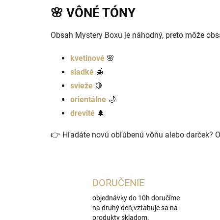
🌸 VÔNÉ TÓNY
Obsah Mystery Boxu je náhodný, preto môže obsa
kvetinové
🌸
sladké
🍯
svieže
🍋
orientálne
🌙
drevité
🌲
👉 Hľadáte novú obľúbenú vôňu alebo darček? Obj
DORUČENIE
objednávky do 10h doručíme
na druhý deň,vztahuje sa na
produkty skladom.