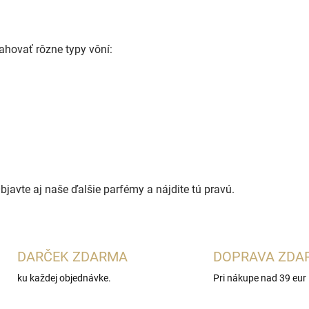
hovať rôzne typy vôní:
avte aj naše ďalšie parfémy a nájdite tú pravú.
DARČEK ZDARMA
DOPRAVA ZDA
ku každej objednávke.
Pri nákupe nad 39 eur