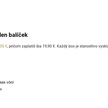
O
v
len balíček
l
á
d
35 €
, pričom zaplatíš iba 19,90 €. Každý box je starostlivo vys
a
c
i
e
p
r
v
k
sex vôní
y
ov
v
ý
p
i