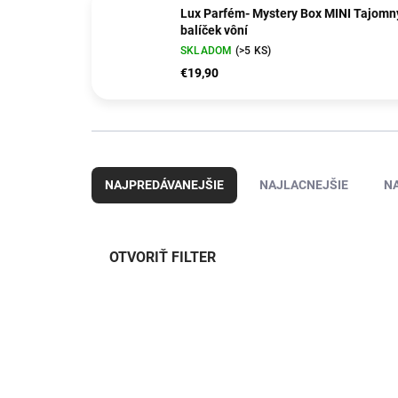
Lux Parfém- Mystery Box MINI Tajomn
balíček vôní
SKLADOM
(>5 KS)
€19,90
R
a
NAJPREDÁVANEJŠIE
NAJLACNEJŠIE
N
d
e
n
i
OTVORIŤ FILTER
e
p
V
r
ý
NOVINKA
o
p
d
i
u
s
k