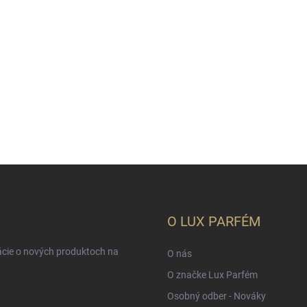
O LUX PARFÉM
ácie o nových produktoch na
O nás
O značke Lux Parfém
Osobný odber - Nováky