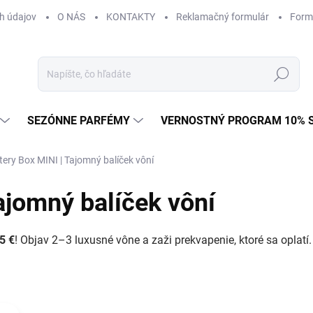
h údajov
O NÁS
KONTAKTY
Reklamačný formulár
Form
Hľadať
SEZÓNNE PARFÉMY
VERNOSTNÝ PROGRAM 10% 
ery Box MINI | Tajomný balíček vôní
ajomný balíček vôní
5 €
! Objav 2–3 luxusné vône a zaži prekvapenie, ktoré sa oplatí.