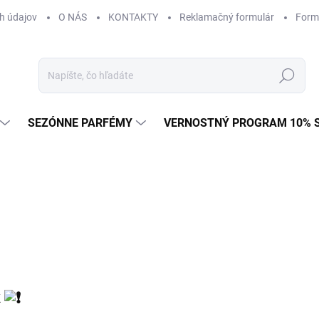
h údajov
O NÁS
KONTAKTY
Reklamačný formulár
Form
Hľadať
SEZÓNNE PARFÉMY
VERNOSTNÝ PROGRAM 10% 
k