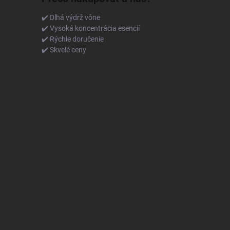
✔️ Dlhá výdrž vône
✔️ Vysoká koncentrácia esencií
✔️ Rýchle doručenie
✔️ Skvelé ceny