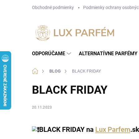
Prejsť
Obchodné podmienky
Podmienky ochrany osobnýc
na
obsah
ODPORÚČAME
ALTERNATÍVNE PARFÉMY
Domov
BLOG
BLACK FRIDAY
BLACK FRIDAY
20.11.2023
BLACK FRIDAY na
Lux Parfem
.s