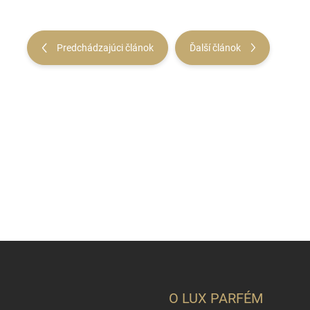
Predchádzajúci článok
Ďalší článok
O LUX PARFÉM