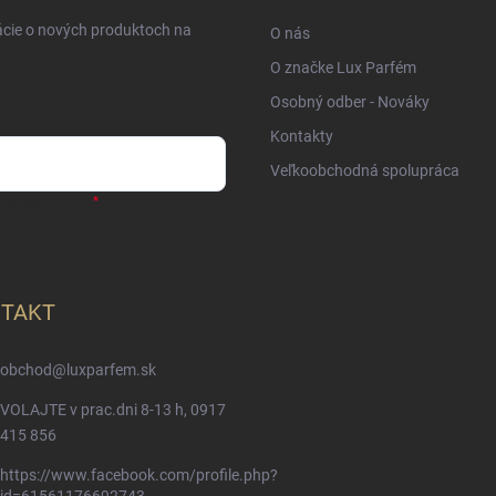
ácie o nových produktoch na
O nás
O značke Lux Parfém
Osobný odber - Nováky
Kontakty
Veľkoobchodná spolupráca
sobných údajov
TAKT
obchod
@
luxparfem.sk
VOLAJTE v prac.dni 8-13 h, 0917
415 856
https://www.facebook.com/profile.php?