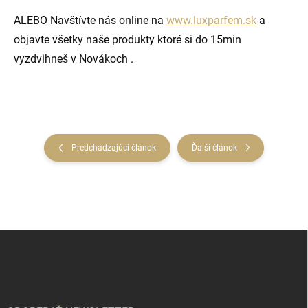
ALEBO Navštívte nás online na
www.luxparfem.sk
a
objavte všetky naše produkty ktoré si do 15min
vyzdvihneš v Novákoch .
Predchádzajúci článok
Ďalší článok
Z
á
p
ä
t