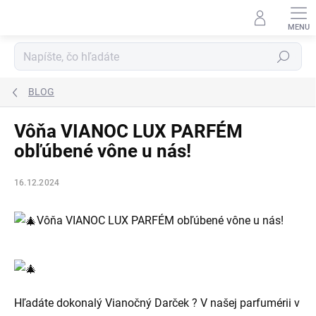
Prejsť
na
obsah
Hľadať
BLOG
Vôňa VIANOC LUX PARFÉM
obľúbené vône u nás!
16.12.2024
Vôňa VIANOC LUX PARFÉM obľúbené vône u nás!
Hľadáte dokonalý Vianočný Darček ? V našej parfumérii v