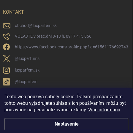
KONTAKT
obchod
@
luxparfem.sk
VOLAJTE v prac.dni 8-13 h, 0917 415 856
https://www.facebook.com/profile.php?id=61561176692743
@luxperfums
luxparfem_sk
@luxparfem
Tento web používa súbory cookie. Ďalším prechádzaním
tohto webu vyjadrujete súhlas s ich používaním
môžu byť
LUX PARFÉM NOVÁKY
Lux Parfém Skupina na FB
používané na personalizované reklamy
.
Viac informácií
Lux Parfum - Česká Republika
Lux Parfumok - Hungary
Nastavenie