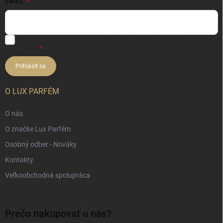
EMAIL
Vložením e-mailu súhlasíte s
podmienkami ochrany osobných
údajov
Prihlásiť sa
O LUX PARFÉM
O nás
O značke Lux Parfém
Osobný odber - Nováky
Kontakty
Veľkoobchodná spolupráca
Prečo nakupovať u nás?