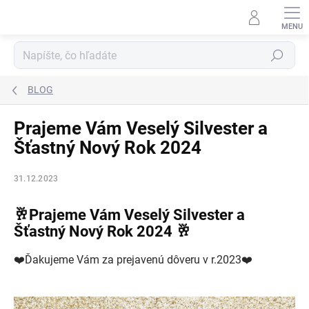
Prejsť
na
obsah
Hľadať
BLOG
Prajeme Vám Veselý Silvester a
Šťastný Nový Rok 2024
31.12.2023
🥂Prajeme Vám Veselý Silvester a
Šťastný Nový Rok 2024 🥂
❤️Ďakujeme Vám za prejavenú dôveru v r.2023❤️