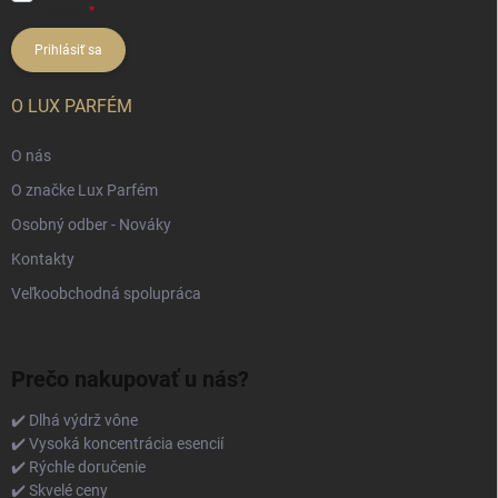
údajov
Prihlásiť sa
O LUX PARFÉM
O nás
O značke Lux Parfém
Osobný odber - Nováky
Kontakty
Veľkoobchodná spolupráca
Prečo nakupovať u nás?
✔️ Dlhá výdrž vône
✔️ Vysoká koncentrácia esencií
✔️ Rýchle doručenie
✔️ Skvelé ceny