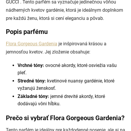
GUCCI . Tento parfém sa vyznačuje jedinečnou vôňou
nádherných kvetov gardénie, ktorá je ideálnym doplnkom
pre každú ženu, ktorá si cení eleganciu a pôvab.
Popis parfému
Flora Gorgeous Gardenia
je inšpirovaná krásou a
jemnosťou kvetov. Jej zloženie obsahuje:
Vrchné tóny:
ovocné akordy, ktoré osviežia vašu
pleť.
Stredné tóny:
kvetinové nuansy gardénie, ktoré
vyžarujú ženskosť.
Základné tóny:
jemné drevité akordy, ktoré
dodávajú vôni hĺbku.
Prečo si vybrať Flora Gorgeous Gardenia?
Tento parfém je ideálny pre každodenné nosenie, ale aj na