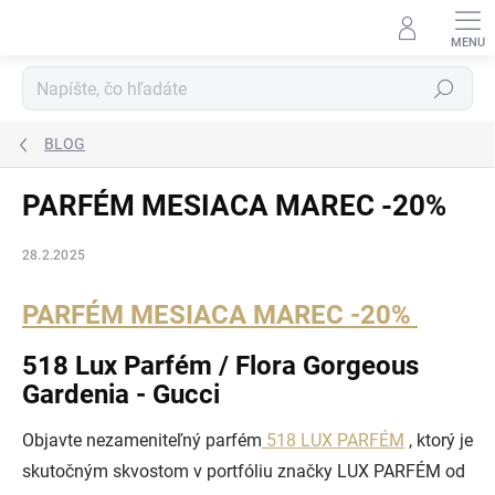
Prejsť
na
obsah
Hľadať
BLOG
PARFÉM MESIACA MAREC -20%
28.2.2025
PARFÉM MESIACA MAREC -20%
518 Lux Parfém / Flora Gorgeous
Gardenia - Gucci
Objavte nezameniteľný parfém
518 LUX PARFÉM
, ktorý je
skutočným skvostom v portfóliu značky LUX PARFÉM od