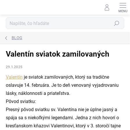
Prejsť
na
obsah
Hľadať
BLOG
Valentín sviatok zamilovaných
29.1.2025
Valentín
je sviatok zamilovaných, ktorý sa tradične
oslavuje 14. februára. Je to deň venovaný vyjadrovaniu
lásky, náklonnosti a priateľstva.
Pôvod sviatku:
Presný pôvod sviatku sv. Valentína nie je úplne jasný a
spája sa s niekoľkými legendami. Jedna z nich hovorí o
kresťanskom kňazovi Valentinovi, ktorý v 3. storočí tajne