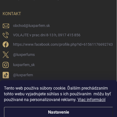
KONTAKT
obchod
@
luxparfem.sk
VOLAJTE v prac.dni 8-13 h, 0917 415 856
https://www.facebook.com/profile.php?id=61561176692743
@luxperfums
luxparfem_sk
@luxparfem
Tento web používa súbory cookie. Ďalším prechádzaním
tohto webu vyjadrujete súhlas s ich používaním
môžu byť
LUX PARFÉM NOVÁKY
Lux Parfém Skupina na FB
používané na personalizované reklamy
.
Viac informácií
Lux Parfum - Česká Republika
Lux Parfumok - Hungary
Nastavenie