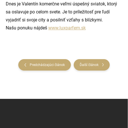
Dnes je Valentín komerčne veľmi úspešný sviatok, ktorý
sa oslavuje po celom svete. Je to príležitosť pre ľudí
vyjadriť si svoje city a posilniť vzťahy s blízkymi.
Našu ponuku nájdeš
www.luxparfem.sk
Predchádzajúci článok
Ďalší článok
Z
á
p
ä
t