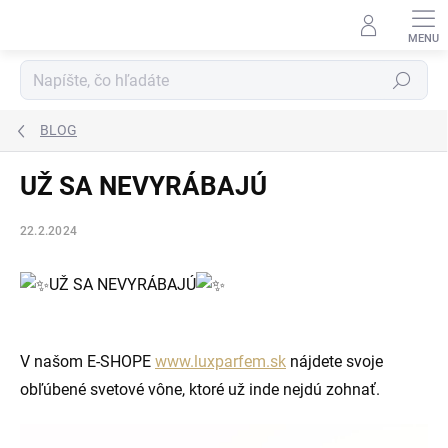
Prejsť
na
obsah
Hľadať
BLOG
UŽ SA NEVYRÁBAJÚ
22.2.2024
UŽ SA NEVYRÁBAJÚ
V našom E-SHOPE
www.luxparfem.sk
nájdete svoje
obľúbené svetové vône, ktoré už inde nejdú zohnať.