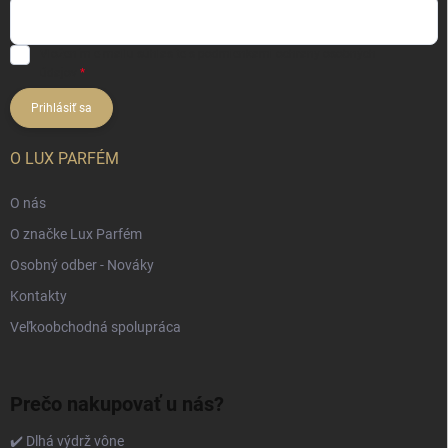
Vložením e-mailu súhlasíte s
podmienkami ochrany osobných
údajov
Prihlásiť sa
O LUX PARFÉM
O nás
O značke Lux Parfém
Osobný odber - Nováky
Kontakty
Veľkoobchodná spolupráca
Prečo nakupovať u nás?
✔️ Dlhá výdrž vône