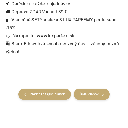
🎁 Darček ku každej objednávke
🚚 Doprava ZDARMA nad 39 €
🎀 Vianočné SETY a akcia 3 LUX PARFÉMY podľa seba
-15%
👉 Nakupuj tu: www.luxparfem.sk
🛍️ Black Friday trvá len obmedzený čas – zásoby miznú
rýchlo!
Predchádzajúci článok
Ďalší článok