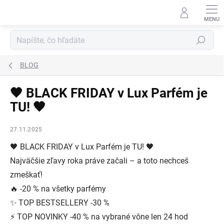
Prejsť
na
obsah
Hľadať
BLOG
🖤 BLACK FRIDAY v Lux Parfém je
TU! 🖤
27.11.2025
🖤 BLACK FRIDAY v Lux Parfém je TU! 🖤
Najväčšie zľavy roka práve začali – a toto nechceš
zmeškať!
🔥 -20 % na všetky parfémy
✨ TOP BESTSELLERY -30 %
⚡ TOP NOVINKY -40 % na vybrané vône len 24 hod