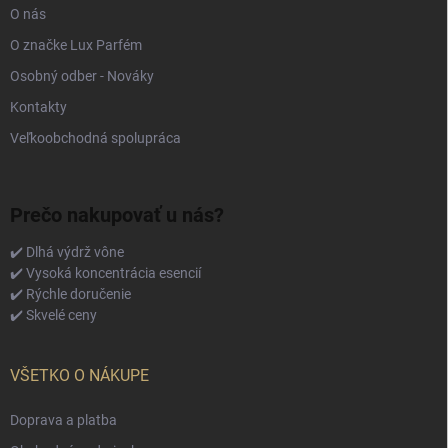
O nás
O značke Lux Parfém
Osobný odber - Nováky
Kontakty
Veľkoobchodná spolupráca
Prečo nakupovať u nás?
✔️ Dlhá výdrž vône
✔️ Vysoká koncentrácia esencií
✔️ Rýchle doručenie
✔️ Skvelé ceny
VŠETKO O NÁKUPE
Doprava a platba