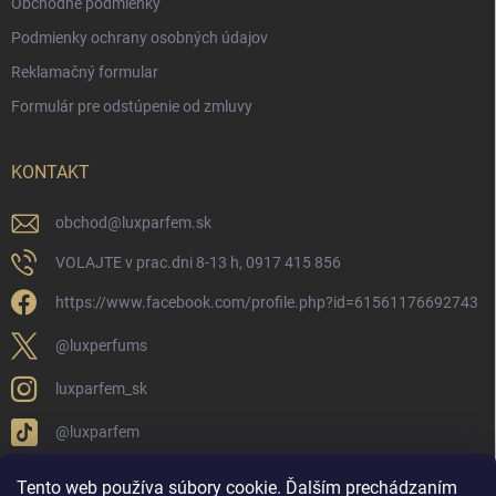
Obchodné podmienky
Podmienky ochrany osobných údajov
Reklamačný formular
Formulár pre odstúpenie od zmluvy
KONTAKT
obchod
@
luxparfem.sk
VOLAJTE v prac.dni 8-13 h, 0917 415 856
https://www.facebook.com/profile.php?id=61561176692743
@luxperfums
luxparfem_sk
@luxparfem
Tento web používa súbory cookie. Ďalším prechádzaním