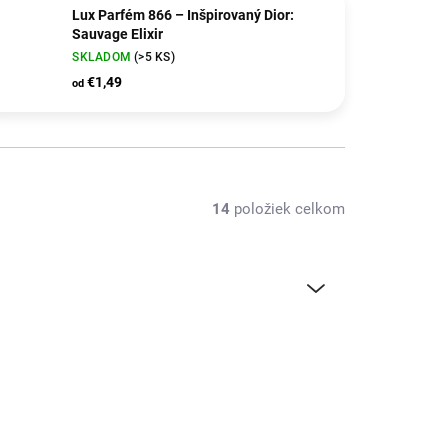
Lux Parfém 866 – Inšpirovaný Dior:
Sauvage Elixir
SKLADOM
(>5 KS)
€1,49
od
14
položiek celkom
NÁŠ TIP