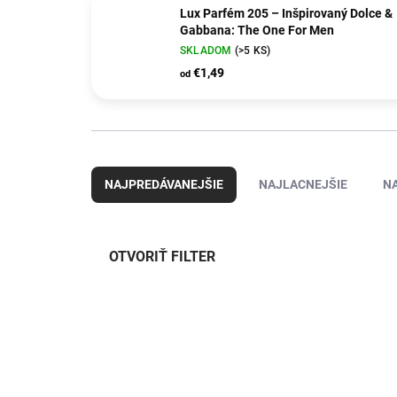
Lux Parfém 205 – Inšpirovaný Dolce &
Gabbana: The One For Men
SKLADOM
(>5 KS)
€1,49
od
R
a
NAJPREDÁVANEJŠIE
NAJLACNEJŠIE
N
d
e
n
i
OTVORIŤ FILTER
e
p
V
r
ý
o
p
d
i
u
s
k