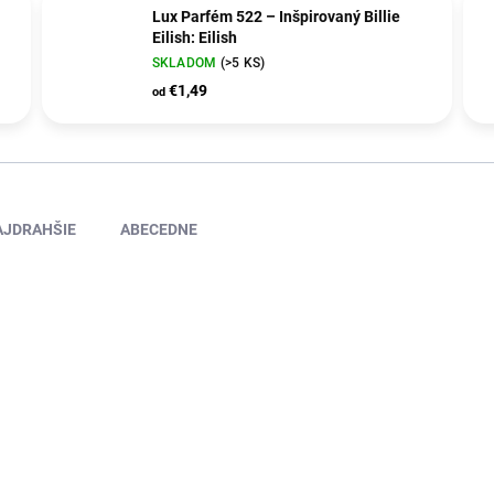
Lux Parfém 522 – Inšpirovaný Billie
Eilish: Eilish
SKLADOM
(>5 KS)
€1,49
od
AJDRAHŠIE
ABECEDNE
NOVINKA