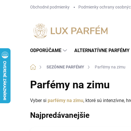
Prejsť
Obchodné podmienky
Podmienky ochrany osobnýc
na
obsah
ODPORÚČAME
ALTERNATÍVNE PARFÉMY
Domov
SEZÓNNE PARFÉMY
Parfémy na zimu
Parfémy na zimu
Vyber si
parfémy na zimu
, ktoré sú intenzívne, 
Najpredávanejšie