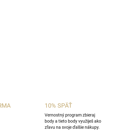
dámska vôňa inšpirovaná charakterom
Billie Eilish
rvené bobule a cukrové kvetinové tóny s
 korením a hebkým drevito-pižmovým základom.
ubujú sladké ambrovo-gurmánske vône.
OPÝTAŤ SA
STRÁŽIŤ
RMA
10% SPÄŤ
Vernostný program zbieraj
body a tieto body využiješ ako
zľavu na svoje ďalšie nákupy.