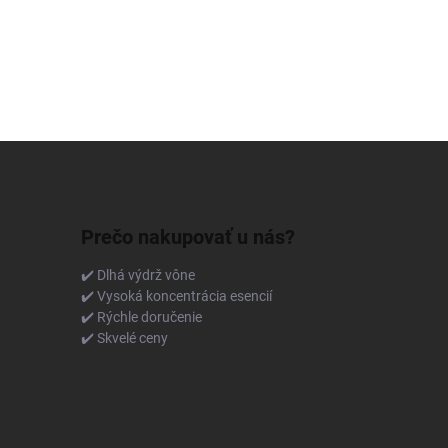
Prečo nakupovať u nás?
✔️ Dlhá výdrž vône
✔️ Vysoká koncentrácia esencií
✔️ Rýchle doručenie
✔️ Skvelé ceny