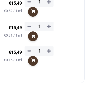
−
+
€15,49
Jednotková
€0,52 / 1 ml
Do košíka
cena:
−
+
€15,49
Jednotková
€0,31 / 1 ml
Do košíka
cena:
−
+
€15,49
Jednotková
€0,15 / 1 ml
Do košíka
cena: