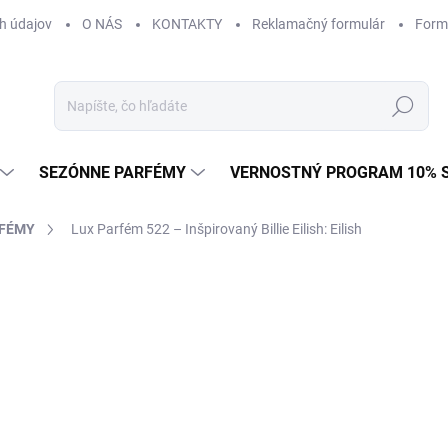
h údajov
O NÁS
KONTAKTY
Reklamačný formulár
Form
Hľadať
SEZÓNNE PARFÉMY
VERNOSTNÝ PROGRAM 10% 
RFÉMY
Lux Parfém 522 – Inšpirovaný Billie Eilish: Eilish
AČKA:
BILLIE EILISH
od €1,49
od
€1
Jednotková
od €0,15 / 1 ml
cena:
Zvoľte variant