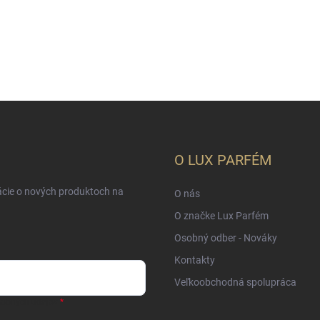
O LUX PARFÉM
ácie o nových produktoch na
O nás
O značke Lux Parfém
Osobný odber - Nováky
Kontakty
Veľkoobchodná spolupráca
sobných údajov