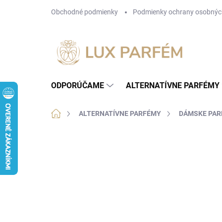
Prejsť
Obchodné podmienky
Podmienky ochrany osobnýc
na
obsah
ODPORÚČAME
ALTERNATÍVNE PARFÉMY
Domov
ALTERNATÍVNE PARFÉMY
DÁMSKE PA
1 hodnotenie
Podrobnosti hodnotenia
ZN
NOVINKA