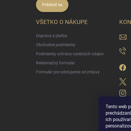
Prihlásiť sa
VŠETKO O NÁKUPE
KON
Doprava a platba
Obchodné podmienky
Podmienky ochrany osobných údajov
Reklamačný formular
Formulár pre odstúpenie od zmluvy
Tento web p
prechádzaní
ich použív
LUX PARFÉM NO
personalizo