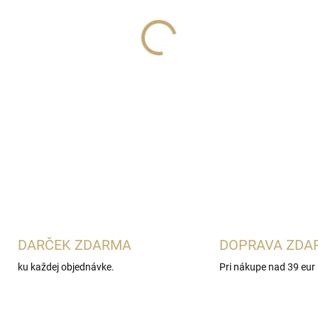
Lux Parfém 522
je hrejivá 
Eilish
. Spája mandarínku, če
krémovou vanilkou, kakaom,
Ideálna pre ženy, ktoré obľ
DETAILNÉ INFORMÁCIE
DARČEK ZDARMA
DOPRAVA ZDA
ku každej objednávke.
Pri nákupe nad 39 eur