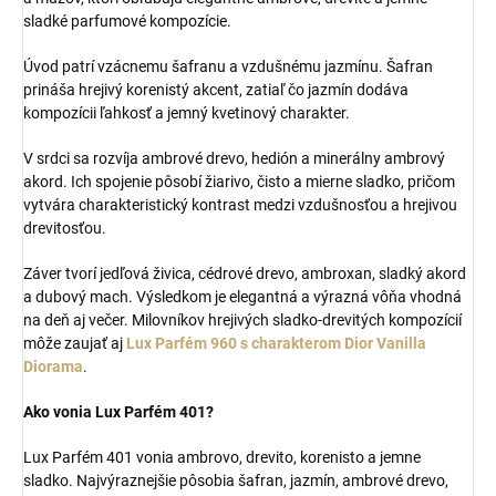
sladké parfumové kompozície.
Úvod patrí vzácnemu šafranu a vzdušnému jazmínu. Šafran
prináša hrejivý korenistý akcent, zatiaľ čo jazmín dodáva
kompozícii ľahkosť a jemný kvetinový charakter.
V srdci sa rozvíja ambrové drevo, hedión a minerálny ambrový
akord. Ich spojenie pôsobí žiarivo, čisto a mierne sladko, pričom
vytvára charakteristický kontrast medzi vzdušnosťou a hrejivou
drevitosťou.
Záver tvorí jedľová živica, cédrové drevo, ambroxan, sladký akord
a dubový mach. Výsledkom je elegantná a výrazná vôňa vhodná
na deň aj večer. Milovníkov hrejivých sladko-drevitých kompozícií
môže zaujať aj
Lux Parfém 960 s charakterom Dior Vanilla
Diorama
.
Ako vonia Lux Parfém 401?
Lux Parfém 401 vonia ambrovo, drevito, korenisto a jemne
sladko. Najvýraznejšie pôsobia šafran, jazmín, ambrové drevo,