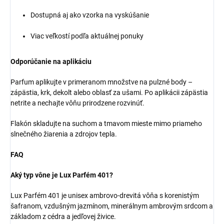
Dostupná aj ako vzorka na vyskúšanie
Viac veľkostí podľa aktuálnej ponuky
Odporúčanie na aplikáciu
Parfum aplikujte v primeranom množstve na pulzné body –
zápästia, krk, dekolt alebo oblasť za ušami. Po aplikácii zápästia
netrite a nechajte vôňu prirodzene rozvinúť.
Flakón skladujte na suchom a tmavom mieste mimo priameho
slnečného žiarenia a zdrojov tepla.
FAQ
Aký typ vône je Lux Parfém 401?
Lux Parfém 401 je unisex ambrovo-drevitá vôňa s korenistým
šafranom, vzdušným jazmínom, minerálnym ambrovým srdcom a
základom z cédra a jedľovej živice.