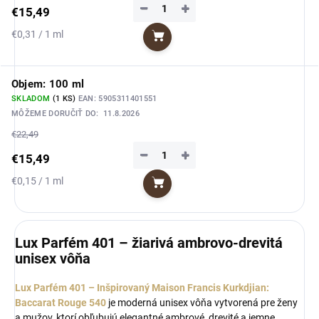
−
+
€15,49
Jednotková
€0,31 / 1 ml
Do košíka
cena:
Objem: 100 ml
SKLADOM
(1 KS)
EAN:
5905311401551
MÔŽEME DORUČIŤ DO:
11.8.2026
€22,49
−
+
€15,49
Jednotková
€0,15 / 1 ml
Do košíka
cena:
Lux Parfém 401 – žiarivá ambrovo-drevitá
unisex vôňa
Lux Parfém 401 – Inšpirovaný Maison Francis Kurkdjian:
Baccarat Rouge 540
je moderná unisex vôňa vytvorená pre ženy
a mužov, ktorí obľubujú elegantné ambrové, drevité a jemne