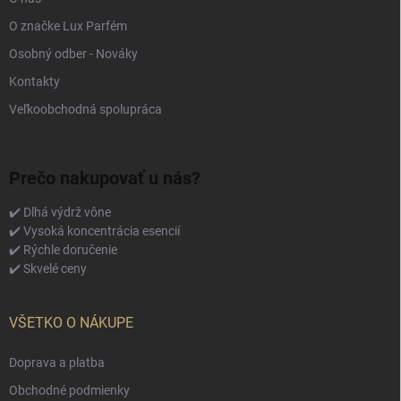
O značke Lux Parfém
Osobný odber - Nováky
Kontakty
Veľkoobchodná spolupráca
Prečo nakupovať u nás?
✔️ Dlhá výdrž vône
✔️ Vysoká koncentrácia esencií
✔️ Rýchle doručenie
✔️ Skvelé ceny
VŠETKO O NÁKUPE
Doprava a platba
Obchodné podmienky