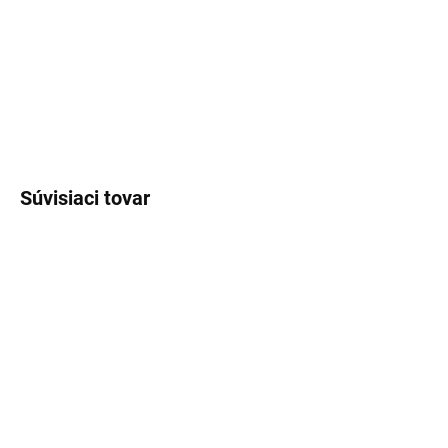
šafran a vzdušný jazmín s ambrovým drevom, minerálnymi tónmi
a cédrom. Výsledkom je elegantná, jemne sladká vôňa pre ženy aj
mužov.
DETAILNÉ INFORMÁCIE
OPÝTAŤ SA
STRÁŽIŤ
Súvisiaci tovar
SKLADOM
(>5 KS)
SKLADOM
(>5 KS)
Lux Parfém 097 –