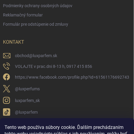
Podmienky ochrany osobných údajov
Reklamačný formular
Formulár pre odstúpenie od zmluvy
KONTAKT
obchod
@
luxparfem.sk
VOLAJTE v prac.dni 8-13 h, 0917 415 856
https://www.facebook.com/profile.php?id=61561176692743
@luxperfums
luxparfem_sk
@luxparfem
Tento web používa súbory cookie. Ďalším prechádzaním
tohto webu vyjadrujete súhlas s ich používaním
môžu byť