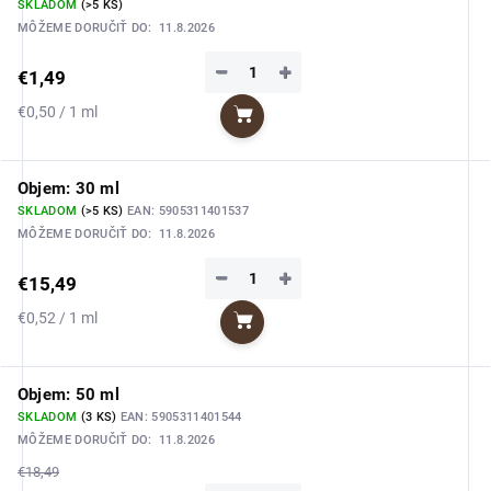
SKLADOM
(>5 KS)
MÔŽEME DORUČIŤ DO:
11.8.2026
−
+
€1,49
Jednotková
€0,50 / 1 ml
Do košíka
cena:
Objem: 30 ml
SKLADOM
(>5 KS)
EAN:
5905311401537
MÔŽEME DORUČIŤ DO:
11.8.2026
−
+
€15,49
Jednotková
€0,52 / 1 ml
Do košíka
cena:
Objem: 50 ml
SKLADOM
(3 KS)
EAN:
5905311401544
MÔŽEME DORUČIŤ DO:
11.8.2026
€18,49