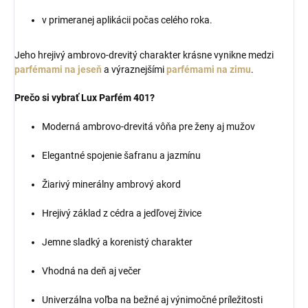
v primeranej aplikácii počas celého roka.
Jeho hrejivý ambrovo-drevitý charakter krásne vynikne medzi
parfémami na jeseň
a výraznejšími
parfémami na zimu
.
Prečo si vybrať Lux Parfém 401?
Moderná ambrovo-drevitá vôňa pre ženy aj mužov
Elegantné spojenie šafranu a jazmínu
Žiarivý minerálny ambrový akord
Hrejivý základ z cédra a jedľovej živice
Jemne sladký a korenistý charakter
Vhodná na deň aj večer
Univerzálna voľba na bežné aj výnimočné príležitosti