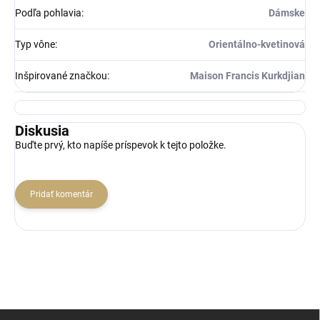
Podľa pohlavia
:
Dámske
Typ vône
:
Orientálno-kvetinová
Inšpirované značkou
:
Maison Francis Kurkdjian
Diskusia
Buďte prvý, kto napíše príspevok k tejto položke.
Pridať komentár
Z