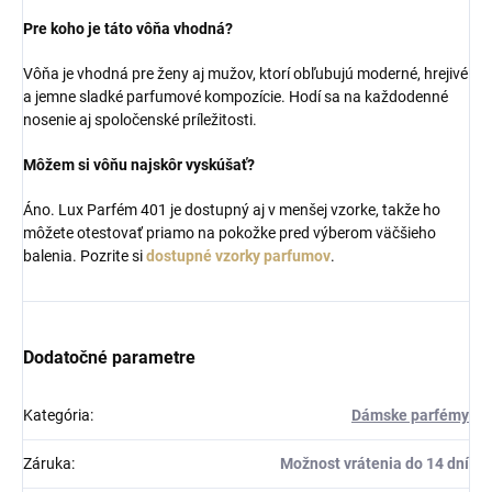
Pre koho je táto vôňa vhodná?
Vôňa je vhodná pre ženy aj mužov, ktorí obľubujú moderné, hrejivé
a jemne sladké parfumové kompozície. Hodí sa na každodenné
nosenie aj spoločenské príležitosti.
Môžem si vôňu najskôr vyskúšať?
Áno. Lux Parfém 401 je dostupný aj v menšej vzorke, takže ho
môžete otestovať priamo na pokožke pred výberom väčšieho
balenia. Pozrite si
dostupné vzorky parfumov
.
Dodatočné parametre
Kategória
:
Dámske parfémy
Záruka
:
Možnost vrátenia do 14 dní