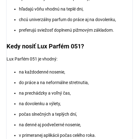
hľadajú vôňu vhodnú na teplé dni,
chcú univerzálny parfum do práce aj na dovolenku,
preferujú sviežosť doplnenú pižmovým základom.
Kedy nosiť Lux Parfém 051?
Lux Parfém 051 je vhodný:
na každodenné nosenie,
do práce a na neformálne stretnutia,
na prechádzky a voľný čas,
na dovolenku a výlety,
počas slnečných a teplých dní,
na denné aj podvečerné nosenie,
v primeranej aplikácii počas celého roka.