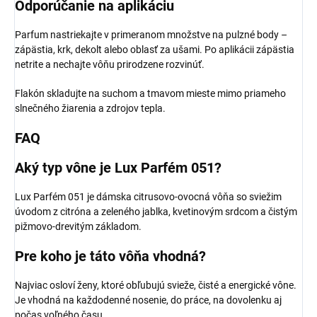
Odporúčanie na aplikáciu
Parfum nastriekajte v primeranom množstve na pulzné body –
zápästia, krk, dekolt alebo oblasť za ušami. Po aplikácii zápästia
netrite a nechajte vôňu prirodzene rozvinúť.
Flakón skladujte na suchom a tmavom mieste mimo priameho
slnečného žiarenia a zdrojov tepla.
FAQ
Aký typ vône je Lux Parfém 051?
Lux Parfém 051 je dámska citrusovo-ovocná vôňa so sviežim
úvodom z citróna a zeleného jablka, kvetinovým srdcom a čistým
pižmovo-drevitým základom.
Pre koho je táto vôňa vhodná?
Najviac osloví ženy, ktoré obľubujú svieže, čisté a energické vône.
Je vhodná na každodenné nosenie, do práce, na dovolenku aj
počas voľného času.