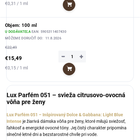
Jednotková
€0,31 / 1 ml
Do košíka
cena:
Objem: 100 ml
U DODÁVATEĽA
EAN:
5905311407430
MÔŽEME DORUČIŤ DO:
11.8.2026
€22,49
−
+
€15,49
Jednotková
€0,15 / 1 ml
Do košíka
cena:
Lux Parfém 051 – svieža citrusovo-ovocná
vôňa pre ženy
Lux Parfém 051 – Inšpirovaný Dolce & Gabbana: Light Blue
Intense
je žiarivá dámska vôňa pre ženy, ktoré milujú sviežosť,
ľahkosť a energické ovocné tóny. Jej čistý charakter pripomína
slnečné letné dni a bezstarostné chvíle pri vode.