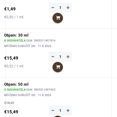
−
+
€1,49
Jednotková
€0,50 / 1 ml
Do košíka
cena:
Objem: 30 ml
U DODÁVATEĽA
EAN:
5905311407416
MÔŽEME DORUČIŤ DO:
11.8.2026
−
+
€15,49
Jednotková
€0,52 / 1 ml
Do košíka
cena:
Objem: 50 ml
U DODÁVATEĽA
EAN:
5905311407423
MÔŽEME DORUČIŤ DO:
11.8.2026
€18,49
−
+
€15,49