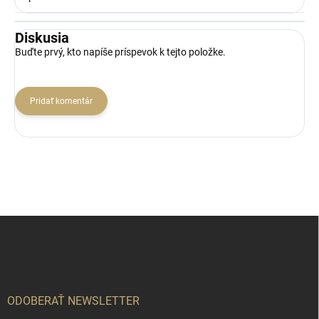
Diskusia
Buďte prvý, kto napíše príspevok k tejto položke.
Pridať komentár
Z
á
p
ä
t
i
ODOBERAŤ NEWSLETTER
e