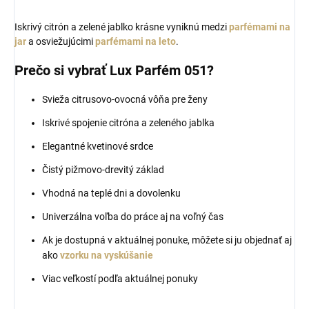
Iskrivý citrón a zelené jablko krásne vyniknú medzi
parfémami na
jar
a osviežujúcimi
parfémami na leto
.
Prečo si vybrať Lux Parfém 051?
Svieža citrusovo-ovocná vôňa pre ženy
Iskrivé spojenie citróna a zeleného jablka
Elegantné kvetinové srdce
Čistý pižmovo-drevitý základ
Vhodná na teplé dni a dovolenku
Univerzálna voľba do práce aj na voľný čas
Ak je dostupná v aktuálnej ponuke, môžete si ju objednať aj
ako
vzorku na vyskúšanie
Viac veľkostí podľa aktuálnej ponuky