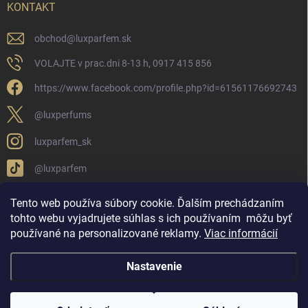
KONTAKT
obchod
@
luxparfem.sk
VOLAJTE v prac.dni 8-13 h, 0917 415 856
https://www.facebook.com/profile.php?id=61561176692743
@luxperfums
luxparfem_sk
@luxparfem
Tento web používa súbory cookie. Ďalším prechádzaním
tohto webu vyjadrujete súhlas s ich používaním
môžu byť
LUX PARFÉM NOVÁKY
Lux Parfém Skupina na FB
používané na personalizované reklamy
.
Viac informácií
Lux Parfum - Česká Republika
Lux Parfumok - Hungary
Nastavenie
Copyright 2026
LUX PARFÉM
. Všetky práva vyhradené.
Upraviť nastavenie
cookies