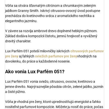
Vôňa sa otvára šťavnatým citrónom a chrumkavým zeleným
jablkom Granny Smith. Iskrivý citrusovo-ovocný úvod postupne
prechádza do kvetinového srdca z aromatického nechtíka a
elegantného jazmínu.
V závere sa rozvíja ambrové drevo doplnené hebkým pižmom.
Základ dodáva kompozícii čistotu, jemnú hrejivosť a vyvážený
drevitý charakter.
Lux Parfém 051 poteší milovníčky iskrivých
citrusových parfumov
pre ženy
aj ľahkých
sviežich parfumov pre ženy
vhodných na
dovolenku, do práce a každodenné nosenie.
Ako vonia Lux Parfém 051?
Lux Parfém 051 vonia sviežo, citrusovo, ovocne, kvetinovo a
jemne drevito. Najvýraznejšie pôsobia citrón, zelené jablko, jazmín
a čisté pižmo.
Vôňa je vhodná pre ženy, ktoré uprednostňujú energické a ľahko
nositeľné parfumové kompozície. Môžete ju nosiť do práce, počas