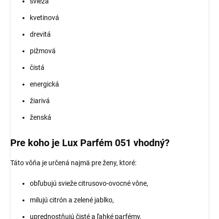
svieža
kvetinová
drevitá
pižmová
čistá
energická
žiarivá
ženská
Pre koho je Lux Parfém 051 vhodný?
Táto vôňa je určená najmä pre ženy, ktoré:
obľubujú svieže citrusovo-ovocné vône,
milujú citrón a zelené jablko,
uprednostňujú čisté a ľahké parfémy,