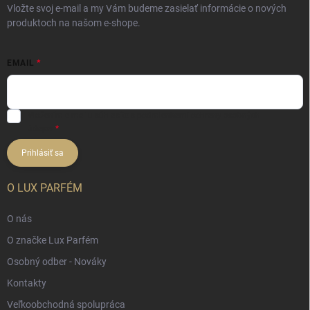
Vložte svoj e-mail a my Vám budeme zasielať informácie o nových
produktoch na našom e-shope.
EMAIL
Vložením e-mailu súhlasíte s
podmienkami ochrany osobných
údajov
Prihlásiť sa
O LUX PARFÉM
O nás
O značke Lux Parfém
Osobný odber - Nováky
Kontakty
Veľkoobchodná spolupráca