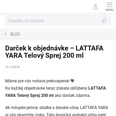
Prejsť
na
obsah
Hľadať
BLOG
Darček k objednávke – LATTAFA
YARA Telový Sprej 200 ml
31.5.2026
Máme pre vás voňavé prekvapenie! 💖
Ku každej objednávke teraz získate obľúbený
LATTAFA
YARA Telový Sprej 200 ml
ako darček zdarma.
Ak milujete jemné, sladké a ženské vône, LATTAFA YARA
si vás okamžite získa. Táto ikonická arabská vôňa patrí