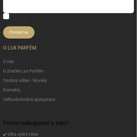
Vložením e-mailu súhlasíte s
podmienkami ochrany osobných
údajov
Prihlásiť sa
O LUX PARFÉM
O nás
O značke Lux Parfém
Osobný odber - Nováky
Kontakty
Veľkoobchodná spolupráca
Prečo nakupovať u nás?
✔️ Dlhá výdrž vône