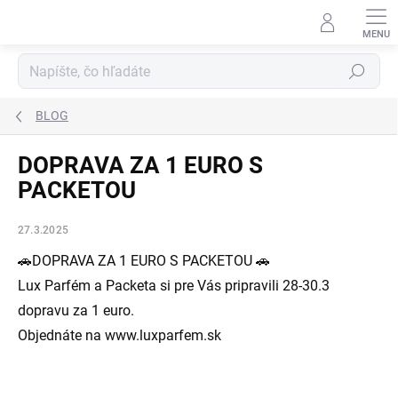
Prejsť
na
obsah
Hľadať
BLOG
DOPRAVA ZA 1 EURO S
PACKETOU
27.3.2025
🚗DOPRAVA ZA 1 EURO S PACKETOU 🚗
Lux Parfém a Packeta si pre Vás pripravili 28-30.3
dopravu za 1 euro.
Objednáte na www.luxparfem.sk