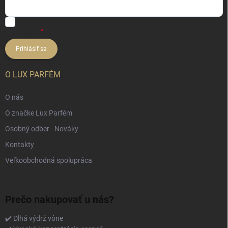
Vložením e-mailu súhlasíte s
podmienkami ochrany osobných
údajov
Prihlásiť sa
O LUX PARFÉM
O nás
O značke Lux Parfém
Osobný odber - Nováky
Kontakty
Veľkoobchodná spolupráca
Prečo nakupovať u nás?
✔️ Dlhá výdrž vône