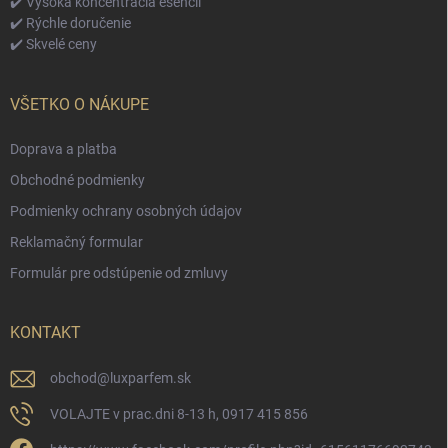
✔️ Vysoká koncentrácia esencií
✔️ Rýchle doručenie
✔️ Skvelé ceny
VŠETKO O NÁKUPE
Doprava a platba
Obchodné podmienky
Podmienky ochrany osobných údajov
Reklamačný formular
Formulár pre odstúpenie od zmluvy
KONTAKT
obchod
@
luxparfem.sk
VOLAJTE v prac.dni 8-13 h, 0917 415 856