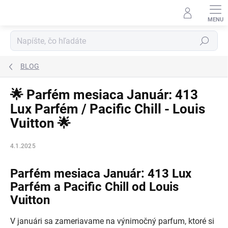
Prejsť
na
obsah
Hľadať
BLOG
🌟 Parfém mesiaca Január: 413
Lux Parfém / Pacific Chill - Louis
Vuitton 🌟
4.1.2025
Parfém mesiaca Január: 413 Lux
Parfém a Pacific Chill od Louis
Vuitton
V januári sa zameriavame na výnimočný parfum, ktoré si