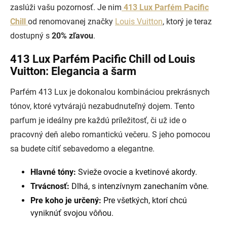
zaslúži vašu pozornosť. Je
nim
413 Lux Parfém
Pacific
Chill
od renomovanej značky
Louis Vuitton
, ktorý je teraz
dostupný s
20% zľavou
.
413 Lux Parfém Pacific Chill od Louis
Vuitton: Elegancia a šarm
Parfém 413 Lux je dokonalou kombináciou prekrásnych
tónov, ktoré vytvárajú nezabudnuteľný dojem. Tento
parfum je ideálny pre každú príležitosť, či už ide o
pracovný deň alebo romantickú večeru. S jeho pomocou
sa budete cítiť sebavedomo a elegantne.
Hlavné tóny:
Svieže ovocie a kvetinové akordy.
Trvácnosť:
Dlhá, s intenzívnym zanechaním vône.
Pre koho je určený:
Pre všetkých, ktorí chcú
vyniknúť svojou vôňou.