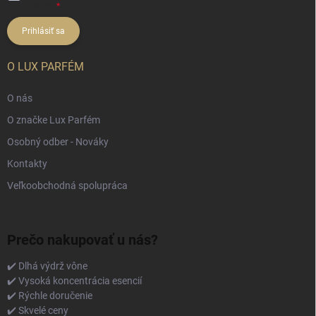
údajov
Prihlásiť sa
O LUX PARFÉM
O nás
O značke Lux Parfém
Osobný odber - Nováky
Kontakty
Veľkoobchodná spolupráca
Prečo nakupovať u nás?
✔️ Dlhá výdrž vône
✔️ Vysoká koncentrácia esencií
✔️ Rýchle doručenie
✔️ Skvelé ceny