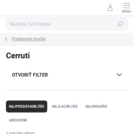
Prejsť
na
obsah
Hľadať
Predávané značky
Cerruti
OTVORIŤ FILTER
R
a
NAJPREDÁVANEJŠIE
NAJLACNEJŠIE
NAJDRAHŠIE
d
e
ABECEDNE
n
i
1
položiek celkom