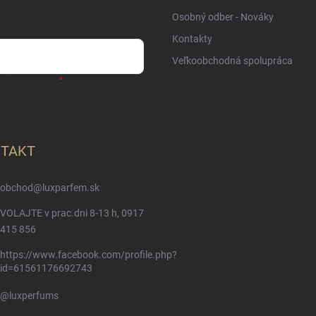
Osobný odber - Nováky
Kontakty
Veľkoobchodná spolupráca
sobných údajov
TAKT
obchod
@
luxparfem.sk
VOLAJTE v prac.dni 8-13 h, 0917
415 856
https://www.facebook.com/profile.php?
id=61561176692743
@luxperfums