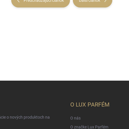
Predchádzajúci článok
Ďalší článok
O LUX PARFÉM
ácie o nových produktoch na
O nás
O značke Lux Parfém