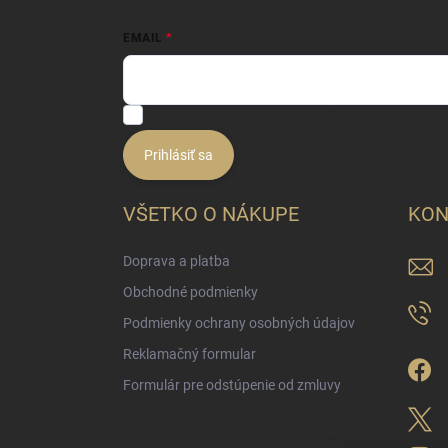
EMAIL
Vložením e-mailu súhlasíte s
podmienkami ochrany o
Prihlásiť sa
VŠETKO O NÁKUPE
KON
Doprava a platba
Obchodné podmienky
Podmienky ochrany osobných údajov
Reklamačný formular
Formulár pre odstúpenie od zmluvy