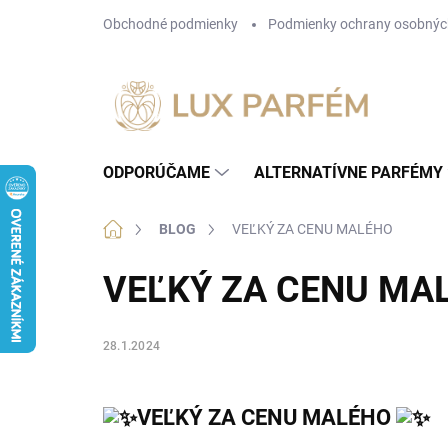
Prejsť
Obchodné podmienky
Podmienky ochrany osobnýc
na
obsah
ODPORÚČAME
ALTERNATÍVNE PARFÉMY
Domov
BLOG
VEĽKÝ ZA CENU MALÉHO
VEĽKÝ ZA CENU MA
28.1.2024
VEĽKÝ ZA CENU MALÉHO