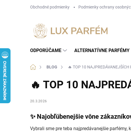
Prejsť
Obchodné podmienky
Podmienky ochrany osobnýc
na
obsah
ODPORÚČAME
ALTERNATÍVNE PARFÉMY
Domov
BLOG
🔥 TOP 10 NAJPREDÁVANEJŠÍCH
🔥 TOP 10 NAJPRE
20.3.2026
✨ Najobľúbenejšie vône zákazníko
Vybrali sme pre teba najpredávanejšie parfémy, k