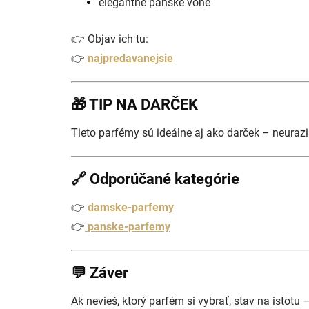
elegantné pánske vône
👉 Objav ich tu:
👉
najpredavanejsie
🎁 TIP NA DARČEK
Tieto parfémy sú ideálne aj ako darček – neurazi
🔗 Odporúčané kategórie
👉
damske-parfemy
👉
panske-parfemy
💬 Záver
Ak nevieš, ktorý parfém si vybrať, stav na istotu 