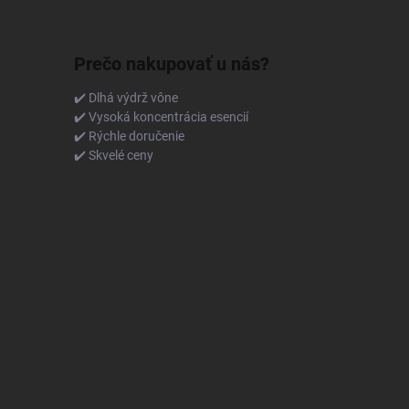
Prečo nakupovať u nás?
✔️ Dlhá výdrž vône
✔️ Vysoká koncentrácia esencií
✔️ Rýchle doručenie
✔️ Skvelé ceny