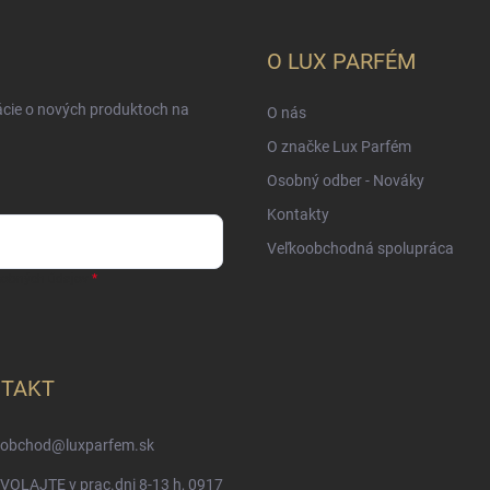
O LUX PARFÉM
ácie o nových produktoch na
O nás
O značke Lux Parfém
Osobný odber - Nováky
Kontakty
Veľkoobchodná spolupráca
sobných údajov
TAKT
obchod
@
luxparfem.sk
VOLAJTE v prac.dni 8-13 h, 0917