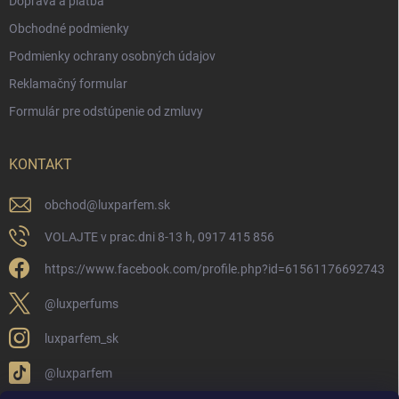
Doprava a platba
Obchodné podmienky
Podmienky ochrany osobných údajov
Reklamačný formular
Formulár pre odstúpenie od zmluvy
KONTAKT
obchod
@
luxparfem.sk
VOLAJTE v prac.dni 8-13 h, 0917 415 856
https://www.facebook.com/profile.php?id=61561176692743
@luxperfums
luxparfem_sk
@luxparfem