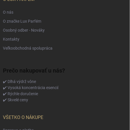
O nás
O značke Lux Parfém
Osobný odber - Nováky
Kontakty
Veľkoobchodná spolupráca
Prečo nakupovať u nás?
✔️ Dlhá výdrž vône
✔️ Vysoká koncentrácia esencií
✔️ Rýchle doručenie
✔️ Skvelé ceny
VŠETKO O NÁKUPE