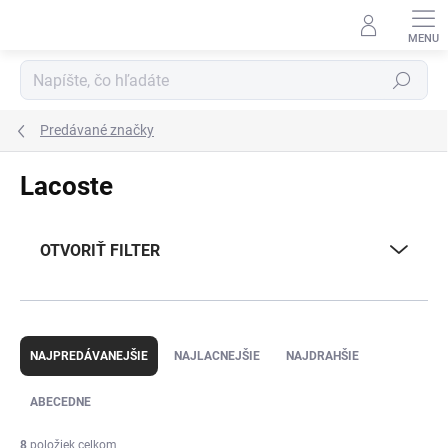
Prejsť
na
obsah
Hľadať
Predávané značky
Lacoste
OTVORIŤ FILTER
R
a
NAJPREDÁVANEJŠIE
NAJLACNEJŠIE
NAJDRAHŠIE
d
e
ABECEDNE
n
i
8
položiek celkom