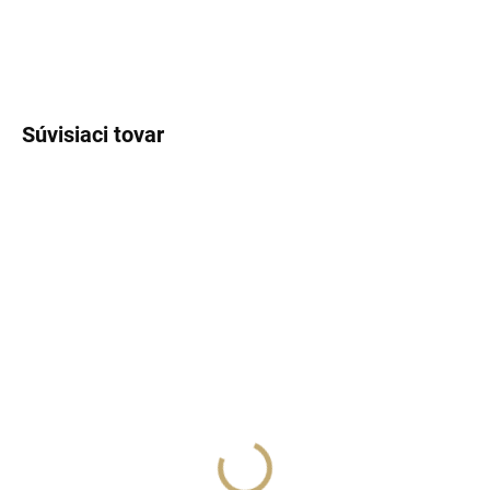
DETAILNÉ INFORMÁCIE
OPÝTAŤ SA
STRÁŽIŤ
Súvisiaci tovar
SKLADOM
(>5 KS)
SKLADOM
(>5 KS)
Lux Parfém 280 –
Lux Parfém 263 –
Inšpirovaný Prada: Luna
Inšpirovaný Lacoste:
Rossa Extreme
L.12.12 White (Blanc)
€1,49
od