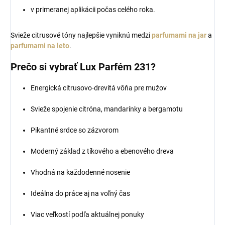
v primeranej aplikácii počas celého roka.
Svieže citrusové tóny najlepšie vyniknú medzi
parfumami na jar
a
parfumami na leto
.
Prečo si vybrať Lux Parfém 231?
Energická citrusovo-drevitá vôňa pre mužov
Svieže spojenie citróna, mandarínky a bergamotu
Pikantné srdce so zázvorom
Moderný základ z tíkového a ebenového dreva
Vhodná na každodenné nosenie
Ideálna do práce aj na voľný čas
Viac veľkostí podľa aktuálnej ponuky