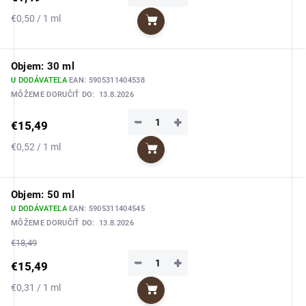
Jednotková
€0,50 / 1 ml
Do košíka
cena:
Objem: 30 ml
U DODÁVATEĽA
EAN:
5905311404538
MÔŽEME DORUČIŤ DO:
13.8.2026
−
+
€15,49
Jednotková
€0,52 / 1 ml
Do košíka
cena:
Objem: 50 ml
U DODÁVATEĽA
EAN:
5905311404545
MÔŽEME DORUČIŤ DO:
13.8.2026
€18,49
−
+
€15,49
Jednotková
€0,31 / 1 ml
Do košíka
cena: