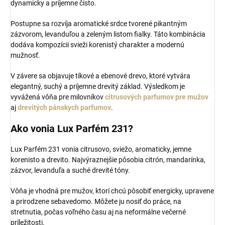
dynamicky a príjemne čisto.
Postupne sa rozvíja aromatické srdce tvorené pikantným
zázvorom, levanduľou a zeleným listom fialky. Táto kombinácia
dodáva kompozícii svieži korenistý charakter a modernú
mužnosť.
V závere sa objavuje tíkové a ebenové drevo, ktoré vytvára
elegantný, suchý a príjemne drevitý základ. Výsledkom je
vyvážená vôňa pre milovníkov
citrusových parfumov pre mužov
aj
drevitých pánskych parfumov
.
Ako vonia Lux Parfém 231?
Lux Parfém 231 vonia citrusovo, sviežo, aromaticky, jemne
korenisto a drevito. Najvýraznejšie pôsobia citrón, mandarínka,
zázvor, levanduľa a suché drevité tóny.
Vôňa je vhodná pre mužov, ktorí chcú pôsobiť energicky, upravene
a prirodzene sebavedomo. Môžete ju nosiť do práce, na
stretnutia, počas voľného času aj na neformálne večerné
príležitosti.