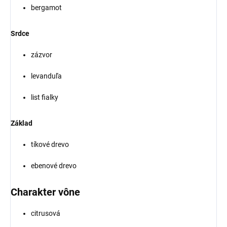
bergamot
Srdce
zázvor
levanduľa
list fialky
Základ
tíkové drevo
ebenové drevo
Charakter vône
citrusová