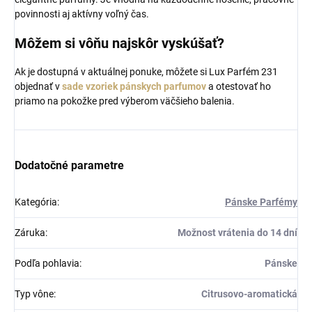
povinnosti aj aktívny voľný čas.
Môžem si vôňu najskôr vyskúšať?
Ak je dostupná v aktuálnej ponuke, môžete si Lux Parfém 231
objednať v
sade vzoriek pánskych parfumov
a otestovať ho
priamo na pokožke pred výberom väčšieho balenia.
Dodatočné parametre
Kategória
:
Pánske Parfémy
Záruka
:
Možnost vrátenia do 14 dní
Podľa pohlavia
:
Pánske
Typ vône
:
Citrusovo-aromatická