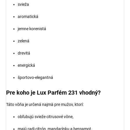
svieža
aromatická
jemne korenistá
zelená
drevitá
energická
športovo-elegantná
Pre koho je Lux Parfém 231 vhodný?
Táto vôňa je určená najmä pre mužov, ktorí:
obľubujú svieže citrusové vône,
majú radi citrón, mandarínku a bergamot,