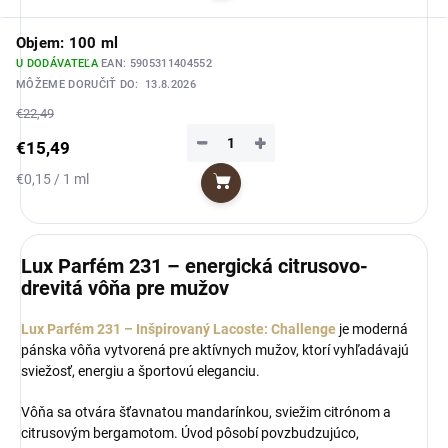
Objem: 100 ml
U DODÁVATEĽA
EAN:
5905311404552
MÔŽEME DORUČIŤ DO:
13.8.2026
€22,49
−
+
€15,49
Jednotková
€0,15 / 1 ml
Do košíka
cena:
Lux Parfém 231 – energická citrusovo-
drevitá vôňa pre mužov
Lux Parfém 231 – Inšpirovaný Lacoste: Challenge
je moderná
pánska vôňa vytvorená pre aktívnych mužov, ktorí vyhľadávajú
sviežosť, energiu a športovú eleganciu.
Vôňa sa otvára šťavnatou mandarínkou, sviežim citrónom a
citrusovým bergamotom. Úvod pôsobí povzbudzujúco,