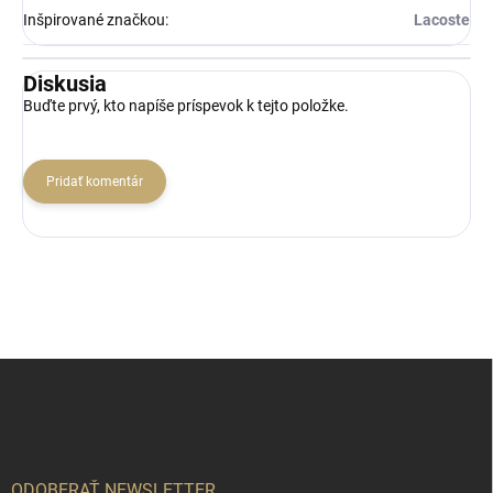
Inšpirované značkou
:
Lacoste
Diskusia
Buďte prvý, kto napíše príspevok k tejto položke.
Pridať komentár
Z
á
p
ä
t
i
ODOBERAŤ NEWSLETTER