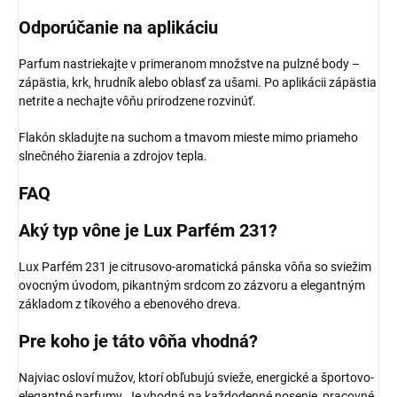
Odporúčanie na aplikáciu
Parfum nastriekajte v primeranom množstve na pulzné body –
zápästia, krk, hrudník alebo oblasť za ušami. Po aplikácii zápästia
netrite a nechajte vôňu prirodzene rozvinúť.
Flakón skladujte na suchom a tmavom mieste mimo priameho
slnečného žiarenia a zdrojov tepla.
FAQ
Aký typ vône je Lux Parfém 231?
Lux Parfém 231 je citrusovo-aromatická pánska vôňa so sviežim
ovocným úvodom, pikantným srdcom zo zázvoru a elegantným
základom z tíkového a ebenového dreva.
Pre koho je táto vôňa vhodná?
Najviac osloví mužov, ktorí obľubujú svieže, energické a športovo-
elegantné parfumy. Je vhodná na každodenné nosenie, pracovné