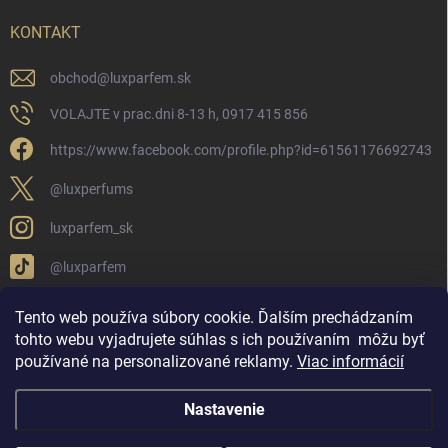
KONTAKT
obchod
@
luxparfem.sk
VOLAJTE v prac.dni 8-13 h, 0917 415 856
https://www.facebook.com/profile.php?id=61561176692743
@luxperfums
luxparfem_sk
@luxparfem
Tento web používa súbory cookie. Ďalším prechádzaním
tohto webu vyjadrujete súhlas s ich používaním
môžu byť
LUX PARFÉM NOVÁKY
Lux Parfém Skupina na FB
používané na personalizované reklamy
.
Viac informácií
Lux Parfum - Česká Republika
Lux Parfumok - Hungary
Nastavenie