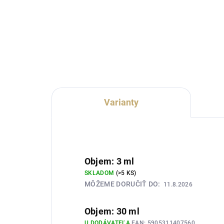
Lux Parfém 054 je sebavedomá
Lux
dámska vôňa inšpirovaná
vôň
charakterom Versace Dylan Blue
Ver
Pour Femme. Spája zelené jablko
šťa
a čierne ríbezle s ružou,
hor
jazmínom, broskyňou a
heb
elegantným...
Varianty
Objem: 3 ml
SKLADOM
(>5 KS)
MÔŽEME DORUČIŤ DO:
11.8.2026
Objem: 30 ml
U DODÁVATEĽA
EAN:
5905311407560