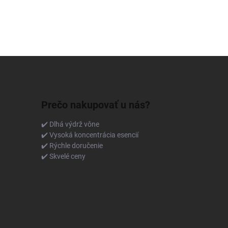
Prečo nakupovať u nás?
✔️ Dlhá výdrž vône
✔️ Vysoká koncentrácia esencií
✔️ Rýchle doručenie
✔️ Skvelé ceny