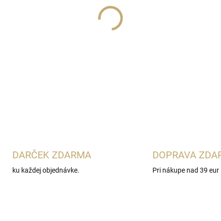
Lux Parfém 186
je jemná dá
Gabbana Dolce
. Spája sviež
narcisom a vodnou ľaliou. P
drevitý základ.
DETAILNÉ INFORMÁCIE
DARČEK ZDARMA
DOPRAVA ZDA
ku každej objednávke.
Pri nákupe nad 39 eur