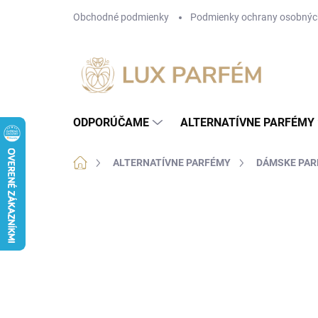
Prejsť
Obchodné podmienky
Podmienky ochrany osobnýc
na
obsah
ODPORÚČAME
ALTERNATÍVNE PARFÉMY
Domov
ALTERNATÍVNE PARFÉMY
DÁMSKE PA
Neohodnotené
Podrobnosti hodnotenia