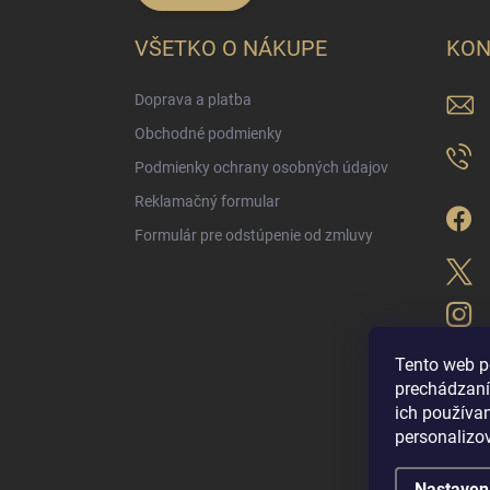
VŠETKO O NÁKUPE
KON
Doprava a platba
Obchodné podmienky
Podmienky ochrany osobných údajov
Reklamačný formular
Formulár pre odstúpenie od zmluvy
Tento web p
prechádzaní
ich použív
LUX PARFÉM NO
personalizo
Nastaven