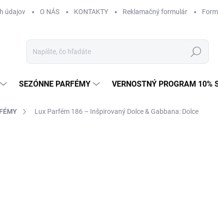
h údajov
O NÁS
KONTAKTY
Reklamačný formulár
Form
Hľadať
SEZÓNNE PARFÉMY
VERNOSTNÝ PROGRAM 10% 
RFÉMY
Lux Parfém 186 – Inšpirovaný Dolce & Gabbana: Dolce
ZNAČKA:
DOLCE & GABBANA
od €1,49
od
€1
Jednotková
od €0,15 / 1 ml
cena:
Zvoľte variant