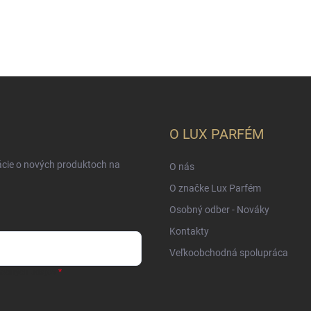
O LUX PARFÉM
ácie o nových produktoch na
O nás
O značke Lux Parfém
Osobný odber - Nováky
Kontakty
Veľkoobchodná spolupráca
sobných údajov