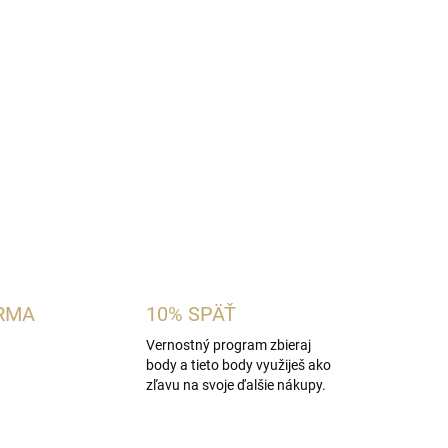
mska vôňa inšpirovaná charakterom
Dolce &
e neroli a kvet papáje s bielym amarylisom,
ižmo a cashmeran vytvárajú hebký, čistý a jemne
OPÝTAŤ SA
STRÁŽIŤ
RMA
10% SPÄŤ
Vernostný program zbieraj
body a tieto body využiješ ako
zľavu na svoje ďalšie nákupy.