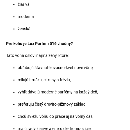
žiarivá
moderná
ženská
Pre koho je Lux Parfém 516 vhodný?
Táto vôňa osloví najmä ženy, ktoré:
obľubujú šťavnaté ovocno-kvetinové vône,
milujú hrušku, citrusy a fréziu,
vyhľadávajú moderné parfémy na každý deň,
preferujú čistý drevito-pižmový základ,
chcú sviežu vôňu do práce aj na voľný čas,
majú rady žiarivé a energické kompozície.