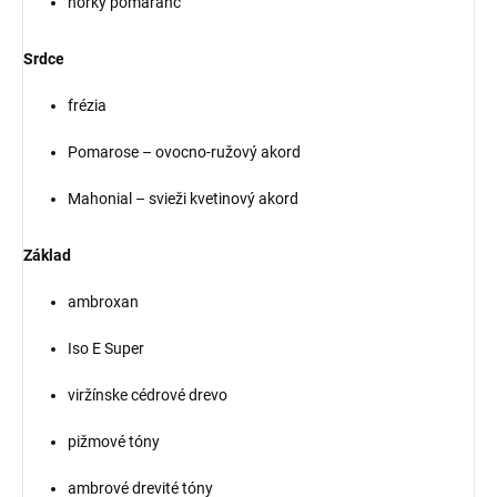
horký pomaranč
Srdce
frézia
Pomarose – ovocno-ružový akord
Mahonial – svieži kvetinový akord
Základ
ambroxan
Iso E Super
viržínske cédrové drevo
pižmové tóny
ambrové drevité tóny