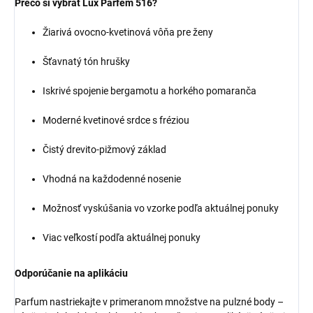
Prečo si vybrať Lux Parfém 516?
Žiarivá ovocno-kvetinová vôňa pre ženy
Šťavnatý tón hrušky
Iskrivé spojenie bergamotu a horkého pomaranča
Moderné kvetinové srdce s fréziou
Čistý drevito-pižmový základ
Vhodná na každodenné nosenie
Možnosť vyskúšania vo vzorke podľa aktuálnej ponuky
Viac veľkostí podľa aktuálnej ponuky
Odporúčanie na aplikáciu
Parfum nastriekajte v primeranom množstve na pulzné body –