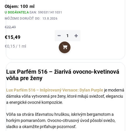
Objem: 100 ml
U DODÁVATEĽA
EAN:
5905311411031
MÔŽEME DORUČIŤ DO:
13.8.2026
€22,49
−
+
€15,49
Jednotková
€0,15 / 1 ml
Do košíka
cena:
Lux Parfém 516 – žiarivá ovocno-kvetinová
vôňa pre ženy
Lux Parfém 516 – Inšpirovaný Versace: Dylan Purple
je moderná
dámska vôňa vytvorená pre ženy, ktoré milujú sviežosť, eleganciu
a energické ovocné kompozície.
Vôňa sa otvára šťavnatou hruškou, iskrivým bergamotom a
horkým pomarančom. Ovocno-citrusový úvod pôsobí sviežo,
sladko a okamžite priťahuje pozornosť.