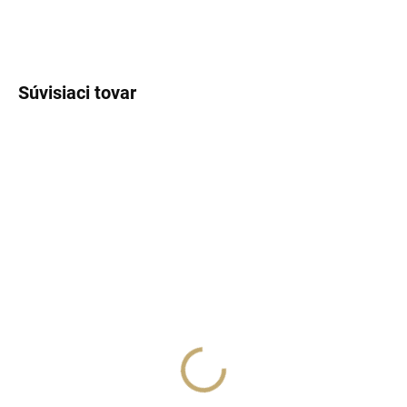
OPÝTAŤ SA
STRÁŽIŤ
Súvisiaci tovar
NÁŠ TIP
SKLADOM
SKLADOM
(>5 KS)
(>5 KS)
Lux Parfém 511 –
Lux Parfém 001 –
Inšpirovaný Ariana
Inšpirovaný Giorgio
Grande: Cloud
Armani My Way
€1,49
€1,49
od
od