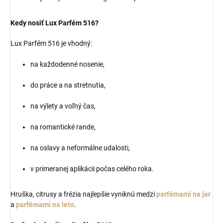
Kedy nosiť Lux Parfém 516?
Lux Parfém 516 je vhodný:
na každodenné nosenie,
do práce a na stretnutia,
na výlety a voľný čas,
na romantické rande,
na oslavy a neformálne udalosti,
v primeranej aplikácii počas celého roka.
Hruška, citrusy a frézia najlepšie vyniknú medzi
parfémami na jar
a
parfémami na leto
.