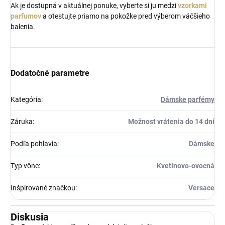
Ak je dostupná v aktuálnej ponuke, vyberte si ju medzi
vzorkami
parfumov
a otestujte priamo na pokožke pred výberom väčšieho
balenia.
Dodatočné parametre
Kategória
:
Dámske parfémy
Záruka
:
Možnost vrátenia do 14 dní
Podľa pohlavia
:
Dámske
Typ vône
:
Kvetinovo-ovocná
Inšpirované značkou
:
Versace
Diskusia