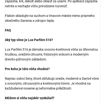
zápästia, krk, dekolt alebo oblasť za ušami. Po aplikácii zápästia
netrite a nechajte vôňu prirodzene rozvinúť.
Flakón skladujte na suchom a tmavom mieste mimo priameho
slnečného žiarenia a zdrojov tepla.
FAQ
Aký typ vône je Lux Parfém 516?
Lux Parfém 516 je dámska ovocno-kvetinová vôňa so šťavnatou
hruškou, sviežimi citrusmi, fréziovým srdcom a moderným
drevito-pižmovým základom.
Pre koho je táto vôňa vhodná?
Najviac osloví ženy, ktoré obľubujú svieže, moderné a žiarivé vône
s ovocnými, citrusovými a kvetinovými tónmi. Je vhodná na
každodenné nosenie aj neformálne príležitosti.
Môžem si vôňu najskôr vyskúšať?