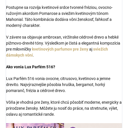
Postupne sa rozvíja kvetinové srdce tvorené fréziou, ovocno-
ružovým akordom Pomarose a sviežim kvetinovým tónom
Mahonial. Táto kombinácia dodáva vôni ženskosť, ľahkosť a
moderný charakter.
V závere sa objavuje ambroxan, viržínske cédrové drevo a hebké
pižmovo-drevité tóny. Výsledkom je čistá a elegantná kompozícia
pre milovníčky
kvetinových parfumov pre ženy
aj
sviežich
dámskych vôní
.
Ako vonia Lux Parfém 516?
Lux Parfém 516 vonia ovocne, citrusovo, kvetinovo a jemne
drevito. Najvýraznejšie pôsobia hruška, bergamot, horký
pomaranč, frézia a cédrové drevo.
Vôňa je vhodná pre ženy, ktoré chcú pôsobiť moderne, energicky a
prirodzene žensky. Môžete ju nosiť do práce, na stretnutie, výlet,
oslavu aj romantické rande.