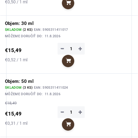
Jednotková
€0,50 / 1 ml
Do košíka
cena:
Objem: 30 ml
SKLADOM
(2 KS)
EAN:
5905311411017
MÔŽEME DORUČIŤ DO:
11.8.2026
−
+
€15,49
Jednotková
€0,52 / 1 ml
Do košíka
cena:
Objem: 50 ml
SKLADOM
(3 KS)
EAN:
5905311411024
MÔŽEME DORUČIŤ DO:
11.8.2026
€18,49
−
+
€15,49
Jednotková
€0,31 / 1 ml
Do košíka
cena: