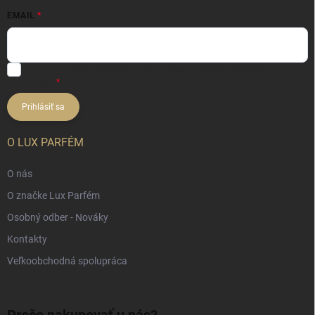
EMAIL
Vložením e-mailu súhlasíte s
podmienkami ochrany osobných
údajov
Prihlásiť sa
O LUX PARFÉM
O nás
O značke Lux Parfém
Osobný odber - Nováky
Kontakty
Veľkoobchodná spolupráca