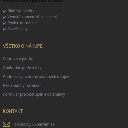
Prečo nakupovať u nás?
✔️ Dlhá výdrž vône
✔️ Vysoká koncentrácia esencií
✔️ Rýchle doručenie
✔️ Skvelé ceny
VŠETKO O NÁKUPE
Doprava a platba
Obchodné podmienky
Podmienky ochrany osobných údajov
Reklamačný formular
Formulár pre odstúpenie od zmluvy
KONTAKT
obchod
@
luxparfem.sk