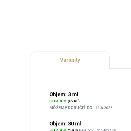
Lux Parfém 054 je sebavedomá
Lux
dámska vôňa inšpirovaná
vôň
charakterom Versace Dylan Blue
Ver
Pour Femme. Spája zelené jablko
šťa
a čierne ríbezle s ružou,
hor
jazmínom, broskyňou a
heb
elegantným...
Varianty
Objem: 3 ml
SKLADOM
(>5 KS)
MÔŽEME DORUČIŤ DO:
11.8.2026
Objem: 30 ml
SKLADOM
(1 KS)
EAN:
5905311403128