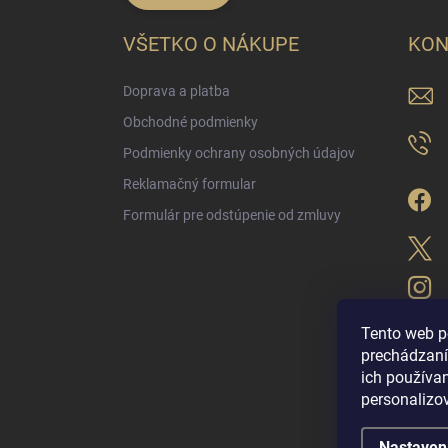
VŠETKO O NÁKUPE
KON
Doprava a platba
Obchodné podmienky
Podmienky ochrany osobných údajov
Reklamačný formular
Formulár pre odstúpenie od zmluvy
Tento web p
prechádzaní
ich použív
LUX PARFÉM NO
personalizo
Nastaven