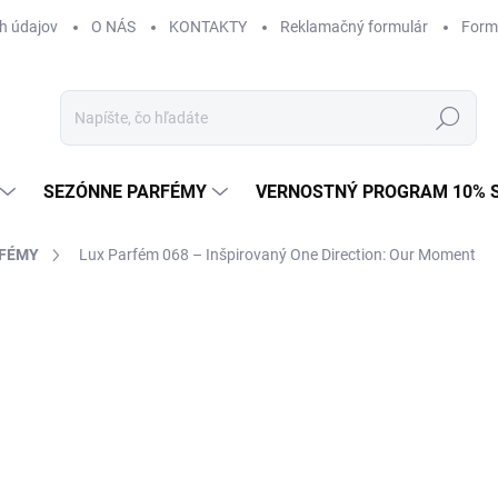
h údajov
O NÁS
KONTAKTY
Reklamačný formulár
Form
Hľadať
SEZÓNNE PARFÉMY
VERNOSTNÝ PROGRAM 10% 
RFÉMY
Lux Parfém 068 – Inšpirovaný One Direction: Our Moment
AČKA:
ONE DIRECTION
od €1,49
od
€1
Jednotková
od €0,15 / 1 ml
cena:
Zvoľte variant