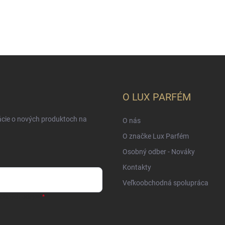
O LUX PARFÉM
ácie o nových produktoch na
O nás
O značke Lux Parfém
Osobný odber - Nováky
Kontakty
Veľkoobchodná spolupráca
sobných údajov