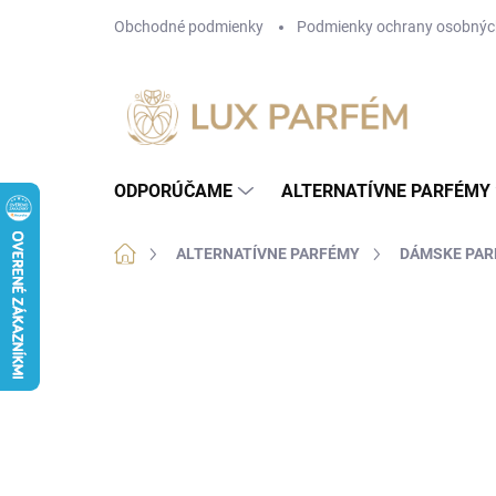
Prejsť
Obchodné podmienky
Podmienky ochrany osobnýc
na
obsah
ODPORÚČAME
ALTERNATÍVNE PARFÉMY
Domov
ALTERNATÍVNE PARFÉMY
DÁMSKE PA
1 hodnotenie
Podrobnosti hodnotenia
ZN