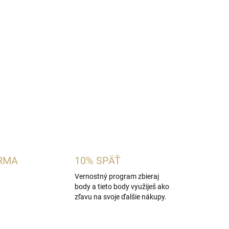
ocno-kvetinová vôňa, v ktorej sa spájajú lesné
jazmín. Jemný základ z pižma, drevitých tónov a
emný a ženský charakter.
OPÝTAŤ SA
STRÁŽIŤ
RMA
10% SPÄŤ
Vernostný program zbieraj
body a tieto body využiješ ako
zľavu na svoje ďalšie nákupy.