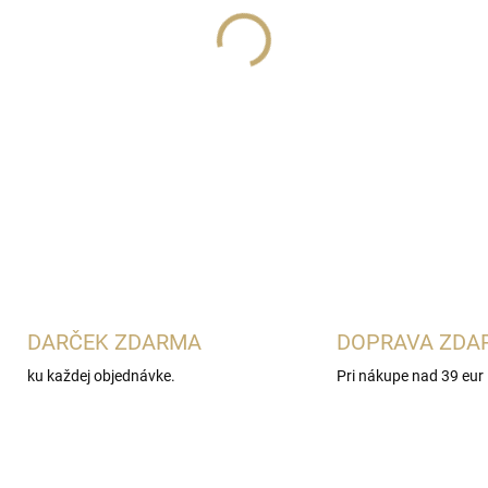
Lux Parfém 068
je svieža ov
plody, ružový grep, frézia a 
pačuli jej dodáva čistý, príj
DETAILNÉ INFORMÁCIE
DARČEK ZDARMA
DOPRAVA ZDA
ku každej objednávke.
Pri nákupe nad 39 eur