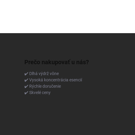
Prečo nakupovať u nás?
✔️ Dlhá výdrž vône
✔️ Vysoká koncentrácia esencií
✔️ Rýchle doručenie
✔️ Skvelé ceny