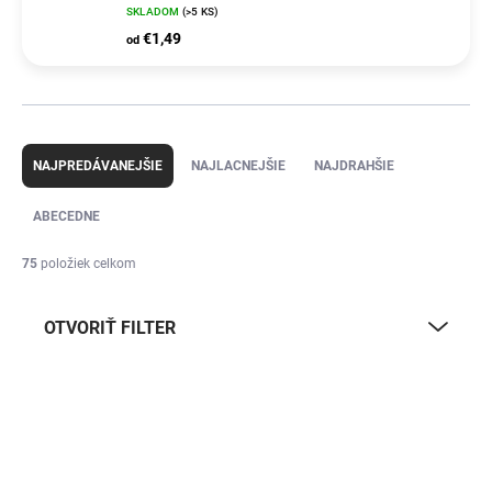
SKLADOM
(>5 KS)
€1,49
od
R
a
NAJPREDÁVANEJŠIE
NAJLACNEJŠIE
NAJDRAHŠIE
d
e
ABECEDNE
n
i
75
položiek celkom
e
p
OTVORIŤ FILTER
r
o
d
V
u
ý
k
p
t
i
o
s