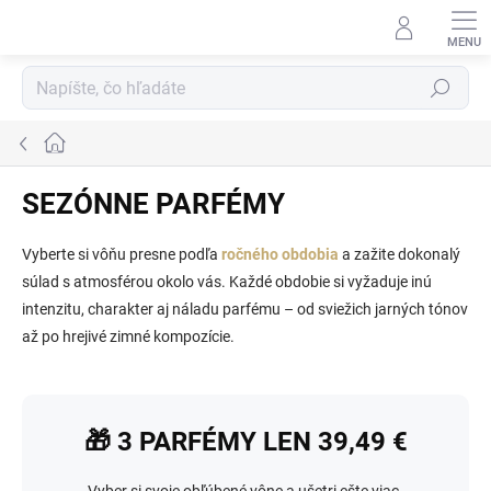
Prejsť
na
obsah
Hľadať
Domov
SEZÓNNE PARFÉMY
Vyberte si vôňu presne podľa
ročného obdobia
a zažite dokonalý
súlad s atmosférou okolo vás. Každé obdobie si vyžaduje inú
intenzitu, charakter aj náladu parfému – od sviežich jarných tónov
až po hrejivé zimné kompozície.
🎁 3 PARFÉMY LEN 39,49 €
Vyber si svoje obľúbené vône a ušetri ešte viac.