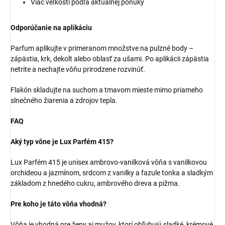
Viac veľkostí podľa aktuálnej ponuky
Odporúčanie na aplikáciu
Parfum aplikujte v primeranom množstve na pulzné body –
zápästia, krk, dekolt alebo oblasť za ušami. Po aplikácii zápästia
netrite a nechajte vôňu prirodzene rozvinúť.
Flakón skladujte na suchom a tmavom mieste mimo priameho
slnečného žiarenia a zdrojov tepla.
FAQ
Aký typ vône je Lux Parfém 415?
Lux Parfém 415 je unisex ambrovo-vanilková vôňa s vanilkovou
orchideou a jazmínom, srdcom z vanilky a fazule tonka a sladkým
základom z hnedého cukru, ambrového dreva a pižma.
Pre koho je táto vôňa vhodná?
Vôňa je vhodná pre ženy aj mužov, ktorí obľubujú sladké, krémové