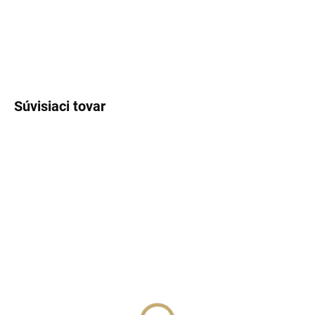
DETAILNÉ INFORMÁCIE
OPÝTAŤ SA
STRÁŽIŤ
Súvisiaci tovar
SKLADOM
(>5 KS)
SKLADOM
(>5 KS)
Lux Parfém 088 –
Lux Parfém 083 –
Inšpirovaný Rihanna:
Inšpirovaný Chloé:
Rogue