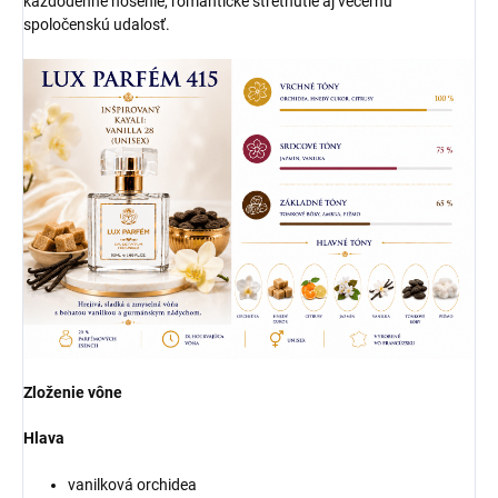
každodenné nosenie, romantické stretnutie aj večernú
spoločenskú udalosť.
Zloženie vône
Hlava
vanilková orchidea