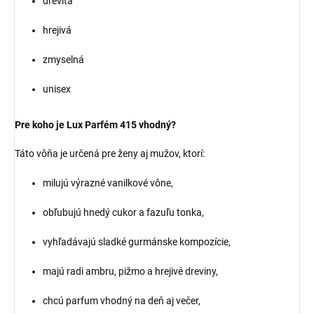
drevitá
hrejivá
zmyselná
unisex
Pre koho je Lux Parfém 415 vhodný?
Táto vôňa je určená pre ženy aj mužov, ktorí:
milujú výrazné vanilkové vône,
obľubujú hnedý cukor a fazuľu tonka,
vyhľadávajú sladké gurmánske kompozície,
majú radi ambru, pižmo a hrejivé dreviny,
chcú parfum vhodný na deň aj večer,