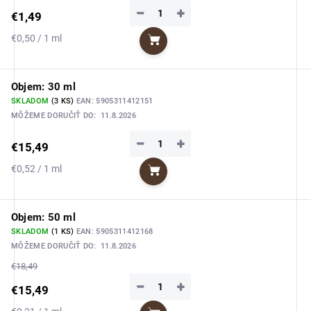
−
+
€1,49
Jednotková
€0,50 / 1 ml
Do košíka
cena:
Objem: 30 ml
SKLADOM
(3 KS)
EAN:
5905311412151
MÔŽEME DORUČIŤ DO:
11.8.2026
−
+
€15,49
Jednotková
€0,52 / 1 ml
Do košíka
cena:
Objem: 50 ml
SKLADOM
(1 KS)
EAN:
5905311412168
MÔŽEME DORUČIŤ DO:
11.8.2026
€18,49
−
+
€15,49
Jednotková