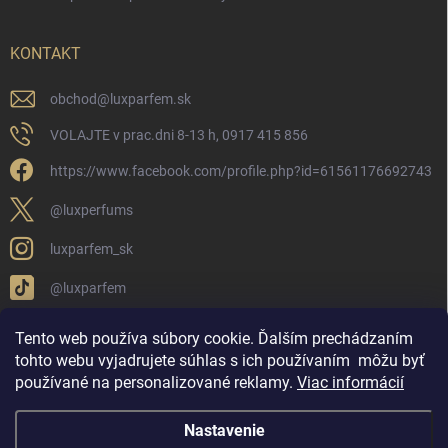
KONTAKT
obchod
@
luxparfem.sk
VOLAJTE v prac.dni 8-13 h, 0917 415 856
https://www.facebook.com/profile.php?id=61561176692743
@luxperfums
luxparfem_sk
@luxparfem
Tento web používa súbory cookie. Ďalším prechádzaním
tohto webu vyjadrujete súhlas s ich používaním
môžu byť
LUX PARFÉM NOVÁKY
Lux Parfém Skupina na FB
používané na personalizované reklamy
.
Viac informácií
Lux Parfum - Česká Republika
Lux Parfumok - Hungary
Nastavenie