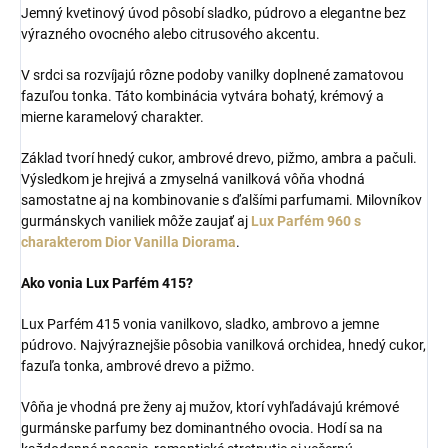
Jemný kvetinový úvod pôsobí sladko, púdrovo a elegantne bez
výrazného ovocného alebo citrusového akcentu.
V srdci sa rozvíjajú rôzne podoby vanilky doplnené zamatovou
fazuľou tonka. Táto kombinácia vytvára bohatý, krémový a
mierne karamelový charakter.
Základ tvorí hnedý cukor, ambrové drevo, pižmo, ambra a pačuli.
Výsledkom je hrejivá a zmyselná vanilková vôňa vhodná
samostatne aj na kombinovanie s ďalšími parfumami. Milovníkov
gurmánskych vaniliek môže zaujať aj
Lux Parfém 960 s
charakterom Dior Vanilla Diorama
.
Ako vonia Lux Parfém 415?
Lux Parfém 415 vonia vanilkovo, sladko, ambrovo a jemne
púdrovo. Najvýraznejšie pôsobia vanilková orchidea, hnedý cukor,
fazuľa tonka, ambrové drevo a pižmo.
Vôňa je vhodná pre ženy aj mužov, ktorí vyhľadávajú krémové
gurmánske parfumy bez dominantného ovocia. Hodí sa na