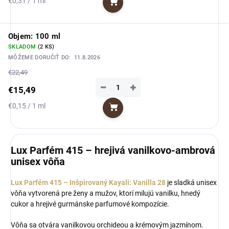
€0,31 / 1 ml
Do košíka
cena:
Objem: 100 ml
SKLADOM
(2 KS)
MÔŽEME DORUČIŤ DO:
11.8.2026
€22,49
−
+
€15,49
Jednotková
€0,15 / 1 ml
Do košíka
cena:
Lux Parfém 415 – hrejivá vanilkovo-ambrová
unisex vôňa
Lux Parfém 415 – Inšpirovaný Kayali: Vanilla 28
je sladká unisex
vôňa vytvorená pre ženy a mužov, ktorí milujú vanilku, hnedý
cukor a hrejivé gurmánske parfumové kompozície.
Vôňa sa otvára vanilkovou orchideou a krémovým jazmínom.