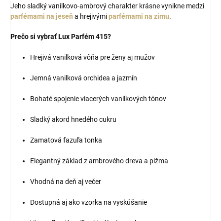
Jeho sladký vanilkovo-ambrový charakter krásne vynikne medzi
parfémami na jeseň
a hrejivými
parfémami na zimu
.
Prečo si vybrať Lux Parfém 415?
Hrejivá vanilková vôňa pre ženy aj mužov
Jemná vanilková orchidea a jazmín
Bohaté spojenie viacerých vanilkových tónov
Sladký akord hnedého cukru
Zamatová fazuľa tonka
Elegantný základ z ambrového dreva a pižma
Vhodná na deň aj večer
Dostupná aj ako vzorka na vyskúšanie