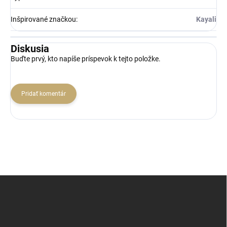
Inšpirované značkou
:
Kayali
Diskusia
Buďte prvý, kto napíše príspevok k tejto položke.
Pridať komentár
Z
á
p
ä
t