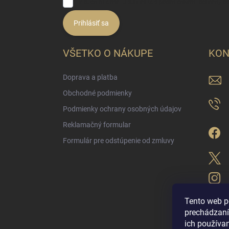
Vložením e-mailu súhlasíte s
podmienkami ochrany o
Prihlásiť sa
VŠETKO O NÁKUPE
KON
Doprava a platba
Obchodné podmienky
Podmienky ochrany osobných údajov
Reklamačný formular
Formulár pre odstúpenie od zmluvy
Tento web p
prechádzaní
ich použív
LUX PARFÉM NO