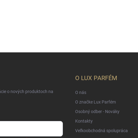
O LUX PARFÉM
ácie o nových produktoch na
O nás
O značke Lux Parfém
Osobný odber - Nováky
Kontakty
Veľkoobchodná spolupráca