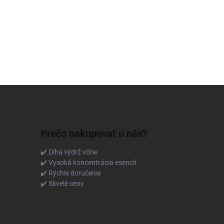
Prečo nakupovať u nás?
✔️ Dlhá výdrž vône
✔️ Vysoká koncentrácia esencií
✔️ Rýchle doručenie
✔️ Skvelé ceny