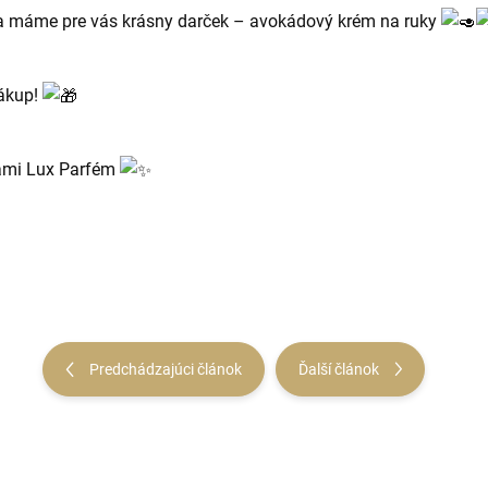
a máme pre vás krásny darček – avokádový krém na ruky
nákup!
ňami Lux Parfém
Predchádzajúci článok
Ďalší článok