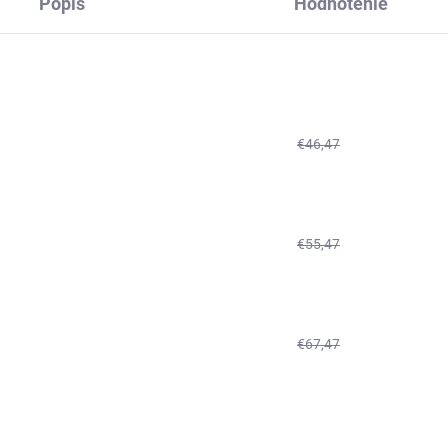
Popis
Hodnotenie
€46,47
€55,47
€67,47