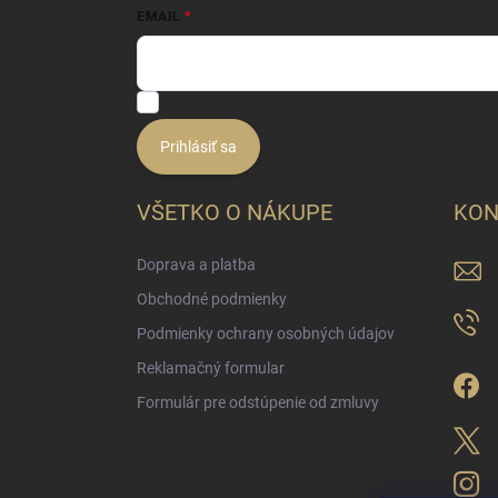
EMAIL
Vložením e-mailu súhlasíte s
podmienkami ochrany o
Prihlásiť sa
VŠETKO O NÁKUPE
KON
Doprava a platba
Obchodné podmienky
Podmienky ochrany osobných údajov
Reklamačný formular
Formulár pre odstúpenie od zmluvy