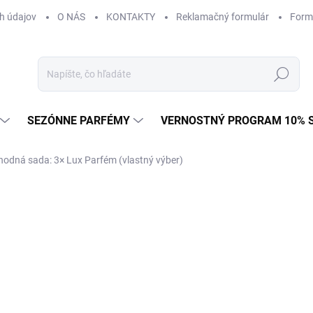
h údajov
O NÁS
KONTAKTY
Reklamačný formulár
Form
Hľadať
SEZÓNNE PARFÉMY
VERNOSTNÝ PROGRAM 10% 
hodná sada: 3× Lux Parfém (vlastný výber)
ZNAČKA:
LUX PARFÉM
od €46,47
od
€
Jednotková
od €0,57 / 1 ml
cena:
Zvoľte variant