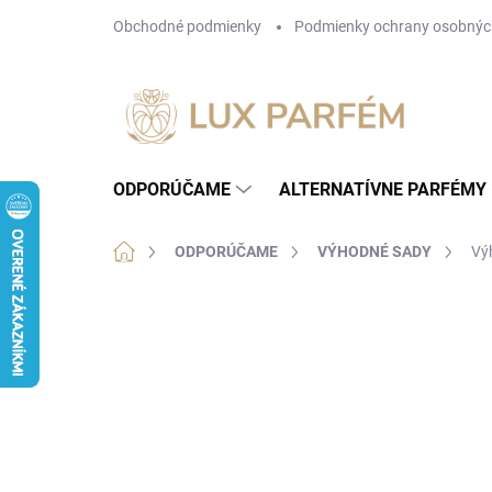
Prejsť
Obchodné podmienky
Podmienky ochrany osobnýc
na
obsah
ODPORÚČAME
ALTERNATÍVNE PARFÉMY
Domov
ODPORÚČAME
VÝHODNÉ SADY
Vý
Neohodnotené
Podrobnosti hodnotenia
NÁŠ TIP