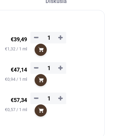
Diskusia
−
+
€39,49
Jednotková
€1,32 / 1 ml
Do košíka
cena:
−
+
€47,14
Jednotková
€0,94 / 1 ml
Do košíka
cena:
−
+
€57,34
Jednotková
€0,57 / 1 ml
Do košíka
cena: