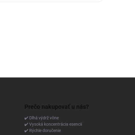
Prečo nakupovať u nás?
✔️ Dlhá výdrž vône
✔️ Vysoká koncentrácia esencií
✔️ Rýchle doručenie