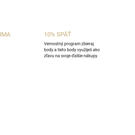
OPÝTAŤ SA
STRÁŽIŤ
RMA
10% SPÄŤ
Vernostný program zbieraj
body a tieto body využiješ ako
zľavu na svoje ďalšie nákupy.