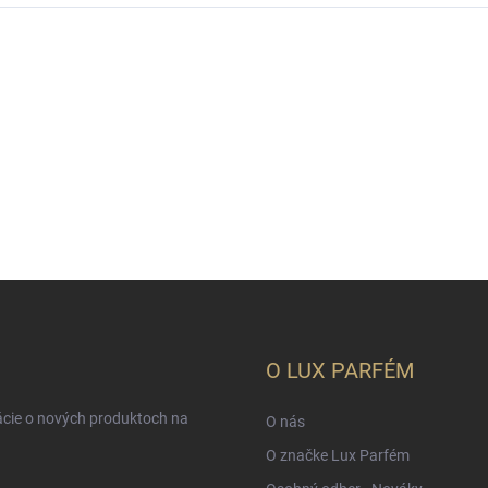
O LUX PARFÉM
ácie o nových produktoch na
O nás
O značke Lux Parfém