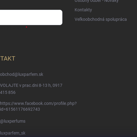
Osobný odber - Nováky
Kontakty
Veľkoobchodná spolupráca
sobných údajov
TAKT
obchod
@
luxparfem.sk
VOLAJTE v prac.dni 8-13 h, 0917
415 856
https://www.facebook.com/profile.php?
id=61561176692743
@luxperfums
luxparfem_sk