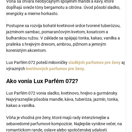
Vôňa sa otvára neobyčajným spojením mandlí a kávy, ktoré
dopĺňajú svieže tóny bergamotu a citróna. Úvod pôsobí sladko,
energicky a mierne horkasto.
Postupne sa rozvíja bohaté kvetinové srdce tvorené tuberózou,
jazmínom sambac, pomarančovým kvetom, kosatcom a
bulharskou ružou. V základe sa spájajú tonka, kakao, vanilka a
pralinka s hrejivým drevom, ambrou, pižmom a jemným
korenistým akcentom.
Lux Parfém 072 poteší milovníčky
sladkých parfumov pre ženy
aj
výrazných
kvetinových parfumov pre ženy
.
Ako vonia Lux Parfém 072?
Lux Parfém 072 vonia sladko, kvetinovo, hrejivo a gurmánsky.
Najvýraznejšie pôsobia mandle, káva, tuberóza, jazmín, tonka,
kakao a vanilka.
Vôňa je vhodná pre ženy, ktoré majú rady intenzívnejšie a
sebavedomé parfumové kompozície. Najlepšie vynikne večer, na
romantickom rande, oslave alebo spoločenskej udalosti.