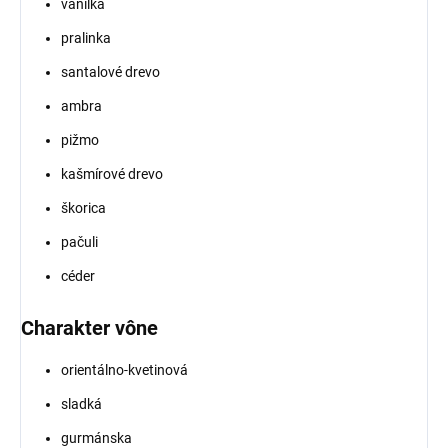
vanilka
pralinka
santalové drevo
ambra
pižmo
kašmírové drevo
škorica
pačuli
céder
Charakter vône
orientálno-kvetinová
sladká
gurmánska