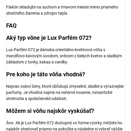
Flakón skladujte na suchom a tmavom mieste mimo priameho
slnečného žiarenia a zdrojov tepla.
FAQ
Aký typ vône je Lux Parfém 072?
Lux Parfém 072 je dámska orientálno-kvetinová vôňa s
mandľovo-kávovým úvodom, srdcom z bielych kvetov a sladkým
základom z tonky, kakaa a vanilky.
Pre koho je táto vôňa vhodná?
Najviac osloví ženy, ktoré obľubujú zmyselné, sladké a výraznejšie
parfumy. Je vhodná najmä na večerné nosenie, romantické
stretnutia a spoločenské udalosti.
Môžem si vôňu najskôr vyskúšať?
Áno. Ak je Lux Parfém 072 dostupný vo forme vzorky, môžete ho
najskôr otestovať priamo na pokožke a následne si vybrať väčšie