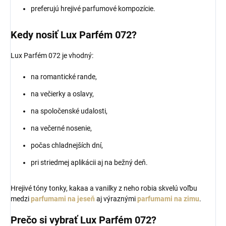
preferujú hrejivé parfumové kompozície.
Kedy nosiť Lux Parfém 072?
Lux Parfém 072 je vhodný:
na romantické rande,
na večierky a oslavy,
na spoločenské udalosti,
na večerné nosenie,
počas chladnejších dní,
pri striedmej aplikácii aj na bežný deň.
Hrejivé tóny tonky, kakaa a vanilky z neho robia skvelú voľbu
medzi
parfumami na jeseň
aj výraznými
parfumami na zimu
.
Prečo si vybrať Lux Parfém 072?