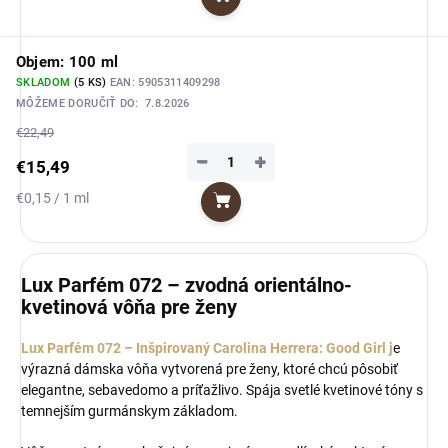
Do košíka
cena:
Objem: 100 ml
SKLADOM
(5 KS)
EAN:
5905311409298
MÔŽEME DORUČIŤ DO:
7.8.2026
€22,49
−
+
€15,49
Jednotková
€0,15 / 1 ml
Do košíka
cena:
Lux Parfém 072 – zvodná orientálno-
kvetinová vôňa pre ženy
Lux Parfém 072 – Inšpirovaný Carolina Herrera: Good Girl j
e
výrazná dámska vôňa vytvorená pre ženy, ktoré chcú pôsobiť
elegantne, sebavedomo a príťažlivo. Spája svetlé kvetinové tóny s
temnejším gurmánskym základom.