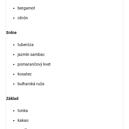
bergamot
citrón
Srdce
tuberóza
jazmín sambac
pomarančový kvet
kosatec
bulharská ruža
Základ
tonka
kakao