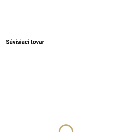
DETAILNÉ INFORMÁCIE
OPÝTAŤ SA
STRÁŽIŤ
Súvisiaci tovar
NOVINKA
SKLADOM
(>5 KS)
SKLADOM
(>5 KS)
Lux Parfém 249 –
Lux Parfém 092 –
Inšpirovaný Davidoff:
Inšpirovaný Carolina
Good Life