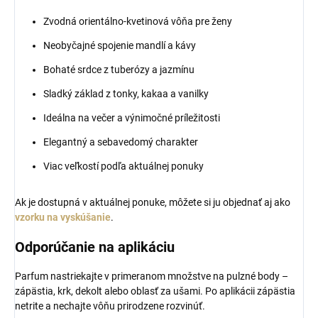
Zvodná orientálno-kvetinová vôňa pre ženy
Neobyčajné spojenie mandlí a kávy
Bohaté srdce z tuberózy a jazmínu
Sladký základ z tonky, kakaa a vanilky
Ideálna na večer a výnimočné príležitosti
Elegantný a sebavedomý charakter
Viac veľkostí podľa aktuálnej ponuky
Ak je dostupná v aktuálnej ponuke, môžete si ju objednať aj ako
vzorku na vyskúšanie
.
Odporúčanie na aplikáciu
Parfum nastriekajte v primeranom množstve na pulzné body –
zápästia, krk, dekolt alebo oblasť za ušami. Po aplikácii zápästia
netrite a nechajte vôňu prirodzene rozvinúť.