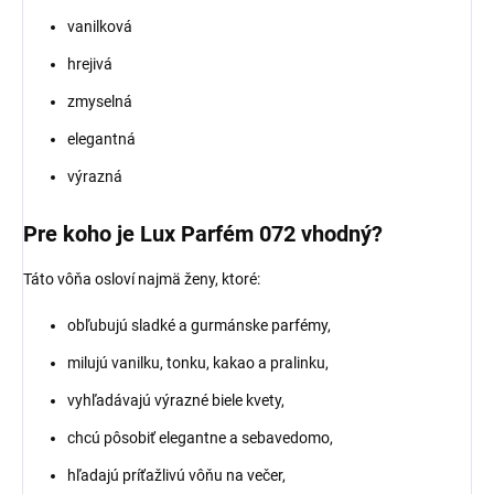
vanilková
hrejivá
zmyselná
elegantná
výrazná
Pre koho je Lux Parfém 072 vhodný?
Táto vôňa osloví najmä ženy, ktoré:
obľubujú sladké a gurmánske parfémy,
milujú vanilku, tonku, kakao a pralinku,
vyhľadávajú výrazné biele kvety,
chcú pôsobiť elegantne a sebavedomo,
hľadajú príťažlivú vôňu na večer,