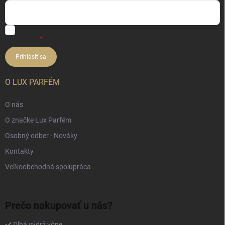
Vložením e-mailu súhlasíte s
podmienkami ochrany osobných
údajov
Prihlásiť sa
O LUX PARFÉM
O nás
O značke Lux Parfém
Osobný odber - Nováky
Kontakty
Veľkoobchodná spolupráca
Prečo nakupovať u nás?
✔️ Dlhá výdrž vône